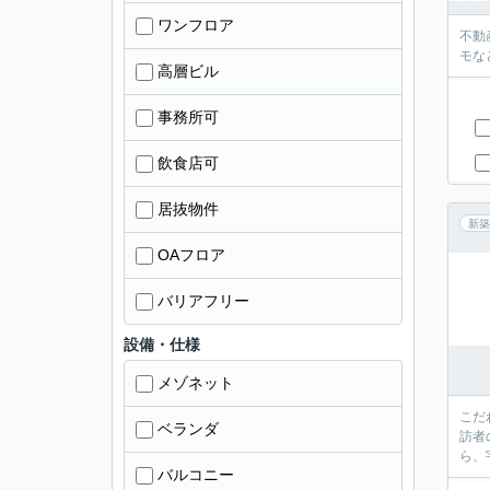
ワンフロア
不動
モな
高層ビル
事務所可
飲食店可
居抜物件
新築
OAフロア
バリアフリー
設備・仕様
メゾネット
こだ
ベランダ
訪者
ら、
バルコニー