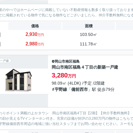
産のやべではホームページに掲載していない不動産情報も数多く取り扱っております。(
どに掲載されている物件で気になる物件などございましたら、仲介手数料無料にな
価格
面積
2,930
103.50㎡
万円
2,980
111.78㎡
万円
一戸建
岡山市南区
福島
岡山市南区福島４丁目の新築一戸建
3,280
万円
98.09㎡ (4LDK) /予定 /2階建
宇野線
「
備前西市
」駅 徒歩79分
わりポイント満載のよかタウン 岡山市南区福島4丁目【2期】【仲介手数料無料】
の顔が見えるTVインターホン付き。充実の設備が好評の3,280万円の物件はこち
宇野線備前西市周辺の地域に強い当社スタッフまでお問い合わせください。スーモなど