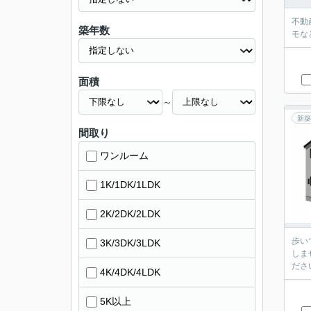
不動
築年数
モな
面積
～
新築
間取り
ワンルーム
1K/1DK/1LDK
2K/2DK/2LDK
歩い
3K/3DK/3LDK
しま
ださ
4K/4DK/4LDK
5K以上