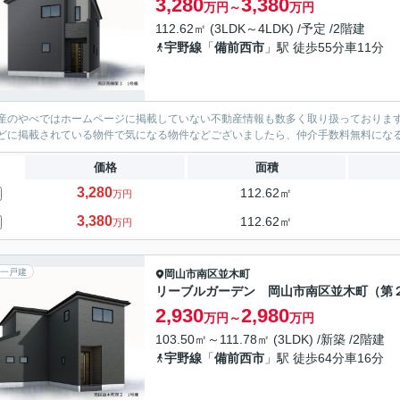
3,280
3,380
万円～
万円
112.62㎡ (3LDK～4LDK) /予定 /2階建
宇野線
「
備前西市
」駅 徒歩55分車11分
産のやべではホームページに掲載していない不動産情報も数多く取り扱っております。(
どに掲載されている物件で気になる物件などございましたら、仲介手数料無料にな
価格
面積
3,280
112.62㎡
万円
3,380
112.62㎡
万円
一戸建
岡山市南区
並木町
リーブルガーデン 岡山市南区並木町（第
2,930
2,980
万円～
万円
103.50㎡～111.78㎡ (3LDK) /新築 /2階建
宇野線
「
備前西市
」駅 徒歩64分車16分