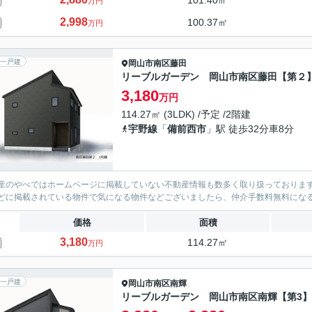
101.40㎡
万円
2,998
100.37㎡
万円
一戸建
岡山市南区
藤田
リーブルガーデン 岡山市南区藤田【第２
3,180
万円
114.27㎡ (3LDK) /予定 /2階建
宇野線
「
備前西市
」駅 徒歩32分車8分
産のやべではホームページに掲載していない不動産情報も数多く取り扱っております。(
どに掲載されている物件で気になる物件などございましたら、仲介手数料無料にな
価格
面積
3,180
114.27㎡
万円
一戸建
岡山市南区
南輝
リーブルガーデン 岡山市南区南輝【第3