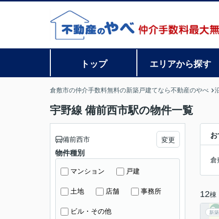
トップ
エリアから探す
倉敷市の仲介手数料無料の新築戸建てなら不動産のやべ
宇野線 備前西市駅の物件一覧
お
備前西市
変更
物件種別
倉
マンション
戸建
土地
店舗
事務所
12
棟
ビル・その他
新築