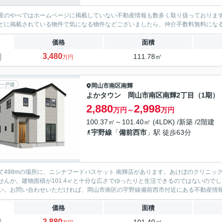
産のやべではホームページに掲載していない不動産情報も数多く取り扱っております。(
どに掲載されている物件で気になる物件などございましたら、仲介手数料無料にな
価格
面積
3,480
111.78㎡
万円
一戸建
岡山市南区
南輝
よかタウン 岡山市南区南輝2丁目（1期）
2,880
2,998
万円～
万円
100.37㎡～101.40㎡ (4LDK) /新築 /2階建
宇野線
「
備前西市
」駅 徒歩63分
て498mの場所に、ニシナフードバスケット 南輝店があります。あけぼのクリニック
せんか。建物面積が101.4㎡と十分な広さでゆったりと生活できるのではないので
い。お問い合わせいただければ、岡山市南区の宇野線備前西市付近にある不動産情報を
価格
面積
2,880