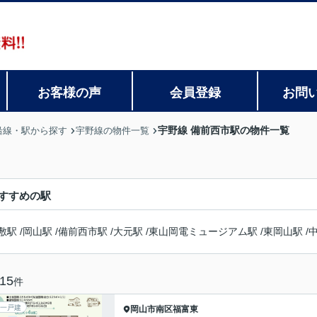
お客様の声
会員登録
お問
宇野線 備前西市駅の物件一覧
沿線・駅から探す
宇野線の物件一覧
すすめの駅
敷駅
/
岡山駅
/
備前西市駅
/
大元駅
/
東山岡電ミュージアム駅
/
東岡山駅
/
15
件
一戸建
岡山市南区
福富東