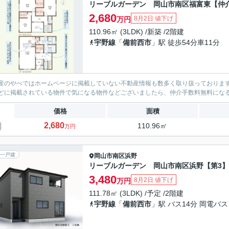
リーブルガーデン 岡山市南区福富東【仲
2,680
8月2日 値下げ
万円
110.96㎡ (3LDK) /新築 /2階建
宇野線
「
備前西市
」駅 徒歩54分車11分
産のやべではホームページに掲載していない不動産情報も数多く取り扱っております。(
どに掲載されている物件で気になる物件などございましたら、仲介手数料無料にな
価格
面積
2,680
110.96㎡
万円
一戸建
岡山市南区
浜野
リーブルガーデン 岡山市南区浜野【第3
3,480
8月2日 値下げ
万円
111.78㎡ (3LDK) /予定 /2階建
宇野線
「
備前西市
」駅 バス14分 岡電バ