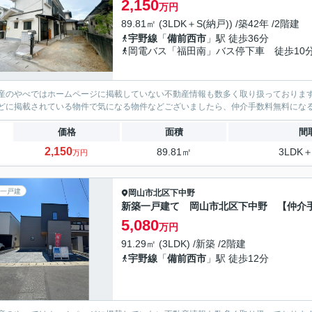
2,150
万円
89.81㎡ (3LDK＋S(納戸)) /築42年 /2階建
宇野線
「
備前西市
」駅 徒歩36分
岡電バス「福田南」バス停下車 徒歩10
産のやべではホームページに掲載していない不動産情報も数多く取り扱っております。(
どに掲載されている物件で気になる物件などございましたら、仲介手数料無料にな
価格
面積
間
2,150
89.81㎡
3LDK＋
万円
一戸建
岡山市北区
下中野
新築一戸建て 岡山市北区下中野 【仲介
5,080
万円
91.29㎡ (3LDK) /新築 /2階建
宇野線
「
備前西市
」駅 徒歩12分