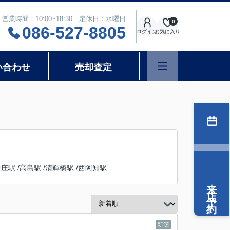
営業時間：10:00~18:30 定休日：水曜日
0
086-527-8805
ログイン
お気に入り
い合わせ
売却査定
中庄駅
/
高島駅
/
清輝橋駅
/
西阿知駅
来店予約
新築