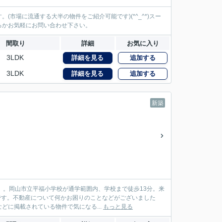
市場に流通する大半の物件をご紹介可能です)(*^_^*)スー
るかお気軽にお問い合わせ下さい。
間取り
詳細
お気に入り
3LDK
詳細を見る
追加する
3LDK
詳細を見る
追加する
新築
 。岡山市立平福小学校が通学範囲内、学校まで徒歩13分。来
らです。不動産について何かお困りのことなどがございました
に掲載されている物件で気になる...
もっと見る