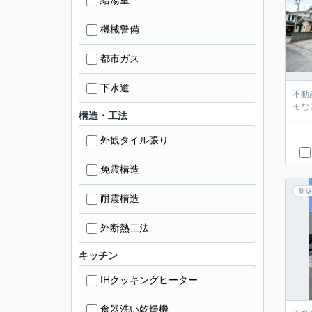
給湯室
機械警備
都市ガス
下水道
不動
モな
構造・工法
外観タイル張り
免震構造
新築
耐震構造
外断熱工法
キッチン
IHクッキングヒーター
食器洗い乾燥機