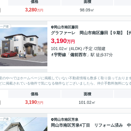
価格
面積
3,280
98.09㎡
万円
一戸建
岡山市南区
藤田
グラファーレ 岡山市南区藤田【９期】【
3,190
万円
101.02㎡ (4LDK) /予定 /2階建
宇野線
「
備前西市
」駅 徒歩37分
産のやべではホームページに掲載していない不動産情報も数多く取り扱っております。(
どに掲載されている物件で気になる物件などございましたら、仲介手数料無料にな
価格
面積
3,190
101.02㎡
万円
一戸建
岡山市南区
芳泉
岡山市南区芳泉4丁目 リフォーム済み 