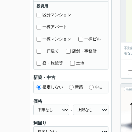
投資用
区分マンション
一棟アパート
一棟マンション
一棟ビル
不動
一戸建て
店舗・事務所
モな
寮・旅館等
土地
新築・中古
指定しない
新築
中古
新築
価格
～
利回り