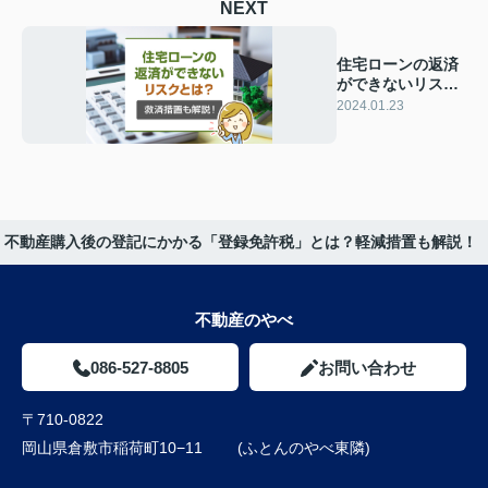
NEXT
住宅ローンの返済
ができないリスク
とは？救済措置も
2024.01.23
解説！
不動産購入後の登記にかかる「登録免許税」とは？軽減措置も解説！
不動産のやべ
086-527-8805
お問い合わせ
〒710-0822
岡山県倉敷市稲荷町10−11 (ふとんのやべ東隣)