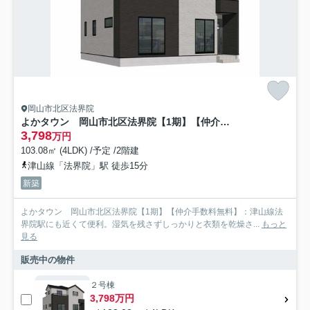
岡山市北区法界院
よかタウン 岡山市北区法界院【1期】【仲介手数料無料】
3,798
万円
103.08㎡ (4LDK) /予定 /2階建
津山線「法界院」駅 徒歩15分
新築
よかタウン 岡山市北区法界院【1期】【仲介手数料無料】：津山線法
界院駅にも近くて便利。湿気を残さずしっかりと衣類を乾燥さ...
もっと
見る
販売中の物件
２号棟
3,798万円