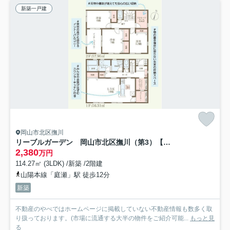
新築一戸建
岡山市北区撫川
リーブルガーデン 岡山市北区撫川（第3）【仲介手数料無料】
2,380
万円
114.27㎡ (3LDK) /新築 /2階建
山陽本線「庭瀬」駅 徒歩12分
新築
不動産のやべではホームページに掲載していない不動産情報も数多く取
り扱っております。(市場に流通する大半の物件をご紹介可能...
もっと見
る