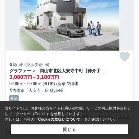
岡山市北区大安寺中町
グラファーレ 岡山市北区大安寺中町【仲介手数料無料】
3,080
3,180
万円～
万円
98.95㎡～99.98㎡ (4LDK) /新築 /2階建
吉備線「大安寺」駅 徒歩4分
新築
当サイトでは、お客様の当サイト利用状況把握、サービス向上検討を目的と
不動産のやべではホームページに掲載していない不動産情報も数多く取
して、クッキー（Cookie）を使用しています。
り扱っております。(市場に流通する大半の物件をご紹介可能...
もっと見
詳しくは、当社の
「Cookieの取扱いについて」
をご確認ください。
る
閉じる
販売中の物件