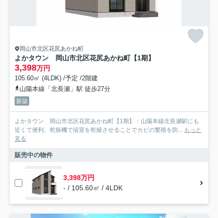
岡山市北区花尻あかね町
よかタウン 岡山市北区花尻あかね町【1期】
3,398
万円
105.60㎡ (4LDK) /予定 /2階建
山陽本線「北長瀬」駅 徒歩27分
新築
よかタウン 岡山市北区花尻あかね町【1期】：山陽本線北長瀬駅にも
近くて便利。乾燥機で浴室を乾燥させることでカビの繁殖を防...
もっと
見る
販売中の物件
3,398万円
- / 105.60㎡ / 4LDK