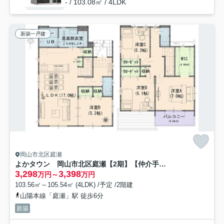
- / 103.08㎡ / 4LDK
新築一戸建
岡山市北区庭瀬
よかタウン 岡山市北区庭瀬【2期】【仲介手数料無料】
3,298
3,398
万円～
万円
103.56㎡～105.54㎡ (4LDK) /予定 /2階建
山陽本線「庭瀬」駅 徒歩6分
新築