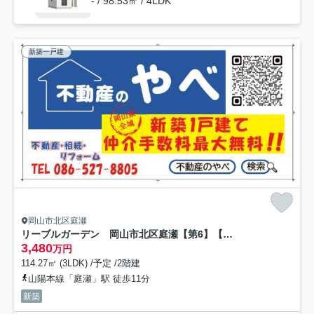
- / 98.53㎡ / 4LDK
新築一戸建
岡山市北区庭瀬
リーブルガーデン 岡山市北区庭瀬【第6】【仲介手数料無料】
3,480
万円
114.27㎡ (3LDK) /予定 /2階建
山陽本線「庭瀬」駅 徒歩11分
新築