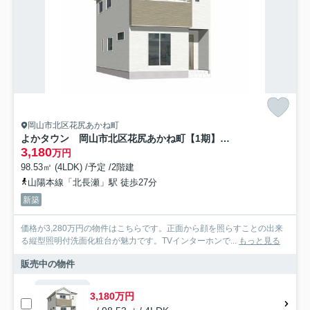
岡山市北区花尻あかね町
よかタウン 岡山市北区花尻あかね町【1期】【仲介手数料無料】
3,180
万円
98.53㎡ (4LDK) /予定 /2階建
山陽本線「北長瀬」駅 徒歩27分
新築
価格が3,280万円の物件はこちらです。正面から顔を照らすことの出来
る縦型照明付洗面化粧台が魅力です。TVインターホンで...
もっと見る
販売中の物件
3,180万円