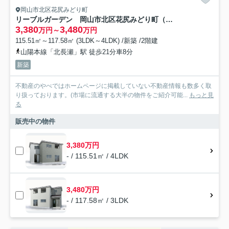
岡山市北区花尻みどり町
リーブルガーデン 岡山市北区花尻みどり町（第２）【仲介手数料無料】
3,380
3,480
万円～
万円
115.51㎡～117.58㎡ (3LDK～4LDK) /新築 /2階建
山陽本線「北長瀬」駅 徒歩21分車8分
新築
不動産のやべではホームページに掲載していない不動産情報も数多く取
り扱っております。(市場に流通する大半の物件をご紹介可能...
もっと見
る
販売中の物件
3,380万円
- / 115.51㎡ / 4LDK
3,480万円
- / 117.58㎡ / 3LDK