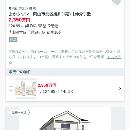
岡山市北区撫川
よかタウン 岡山市北区撫川(1期)【仲介手数料無料】
2,350
万円
124.99㎡ (4LDK) /新築 /2階建
山陽本線「庭瀬」駅 徒歩10分
新築
不動産のやべではホームページに掲載していない不動産情報も数多く取
り扱っております。(市場に流通する大半の物件をご紹介可能...
もっと見
る
販売中の物件
2,350万円
- / 124.99㎡ / 4LDK
新築一戸建