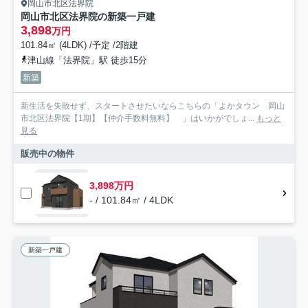
岡山市北区法界院
岡山市北区法界院の新築一戸建
3,898
万円
101.84㎡ (4LDK) /予定 /2階建
津山線「法界院」駅 徒歩15分
新築
新生活を失敗せず、スタートさせたいならこちらの「よかタウン 岡山
市北区法界院【1期】【仲介手数料無料】 」はいかがでしょ...
もっと
見る
販売中の物件
3,898万円
- / 101.84㎡ / 4LDK
新築一戸建