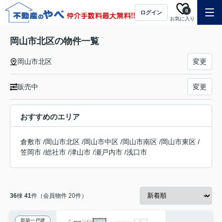
0
ログイン
お気に入り
岡山市北区の物件一覧
岡山市北区
変更
販売中
変更
おすすめのエリア
倉敷市
/
岡山市北区
/
岡山市中区
/
岡山市南区
/
岡山市東区
/
笠岡市
/
総社市
/
津山市
/
瀬戸内市
/
浅口市
36
棟
41
件（会員物件 20件）
新築一戸建