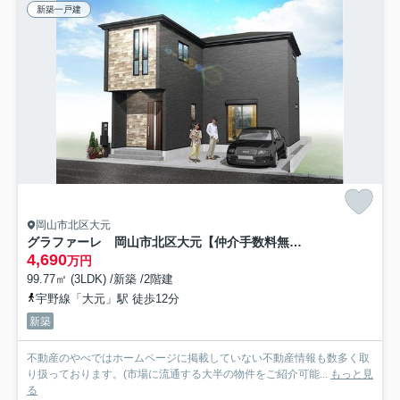
新築一戸建
岡山市北区大元
グラファーレ 岡山市北区大元【仲介手数料無料】
4,690
万円
99.77㎡ (3LDK) /新築 /2階建
宇野線「大元」駅 徒歩12分
新築
不動産のやべではホームページに掲載していない不動産情報も数多く取
り扱っております。(市場に流通する大半の物件をご紹介可能...
もっと見
る