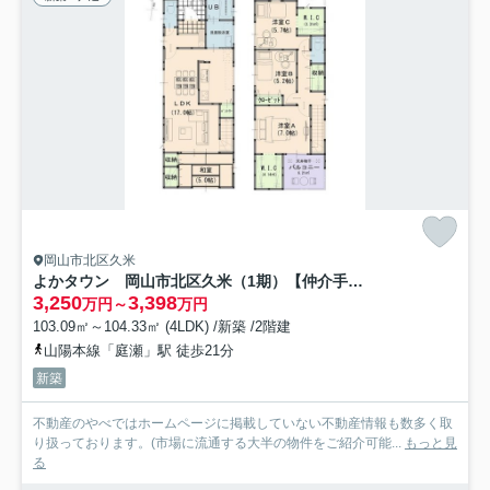
岡山市北区久米
よかタウン 岡山市北区久米（1期）【仲介手数料無料】
3,250
3,398
万円～
万円
103.09㎡～104.33㎡ (4LDK) /新築 /2階建
山陽本線「庭瀬」駅 徒歩21分
新築
不動産のやべではホームページに掲載していない不動産情報も数多く取
り扱っております。(市場に流通する大半の物件をご紹介可能...
もっと見
る