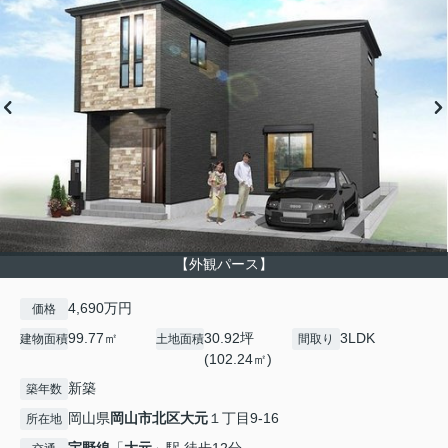
【外観パース】
4,690万円
価格
99.77㎡
30.92坪
3LDK
建物面積
土地面積
間取り
(102.24㎡)
新築
築年数
岡山県
岡山市北区
大元
１丁目9-16
所在地
宇野線
「
大元
」駅 徒歩12分