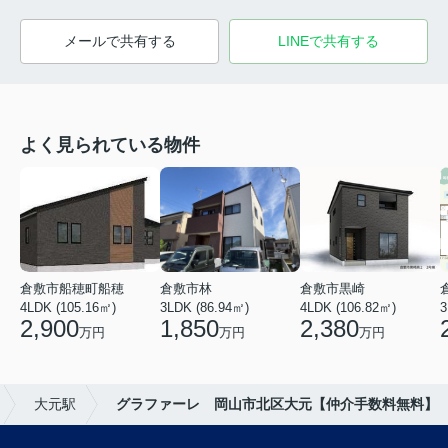
メールで共有する
LINEで共有する
よく見られている物件
倉敷市船穂町船穂
倉敷市林
倉敷市黒崎
4LDK (105.16㎡)
3LDK (86.94㎡)
4LDK (106.82㎡)
3
2,900
1,850
2,380
万円
万円
万円
大元駅
グラファーレ 岡山市北区大元【仲介手数料無料】