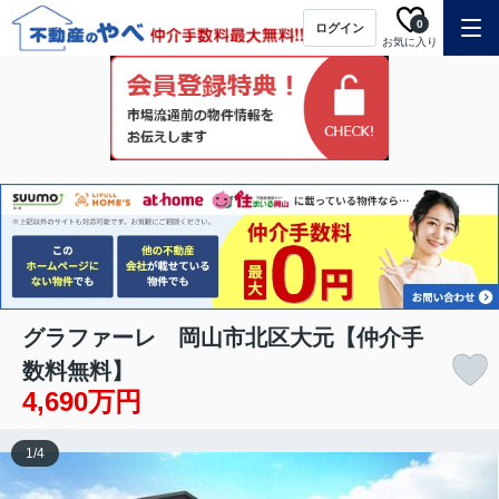
0
ログイン
お気に入り
グラファーレ 岡山市北区大元【仲介手
数料無料】
4,690万円
1
/
4