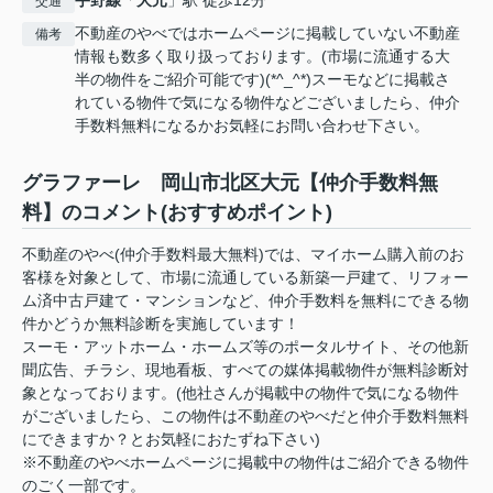
交通
不動産のやべではホームページに掲載していない不動産
備考
情報も数多く取り扱っております。(市場に流通する大
半の物件をご紹介可能です)(*^_^*)スーモなどに掲載さ
れている物件で気になる物件などございましたら、仲介
手数料無料になるかお気軽にお問い合わせ下さい。
グラファーレ 岡山市北区大元【仲介手数料無
料】のコメント(おすすめポイント)
不動産のやべ(仲介手数料最大無料)では、マイホーム購入前のお
客様を対象として、市場に流通している新築一戸建て、リフォー
ム済中古戸建て・マンションなど、仲介手数料を無料にできる物
件かどうか無料診断を実施しています！
スーモ・アットホーム・ホームズ等のポータルサイト、その他新
聞広告、チラシ、現地看板、すべての媒体掲載物件が無料診断対
象となっております。(他社さんが掲載中の物件で気になる物件
がございましたら、この物件は不動産のやべだと仲介手数料無料
にできますか？とお気軽におたずね下さい)
※不動産のやべホームページに掲載中の物件はご紹介できる物件
のごく一部です。