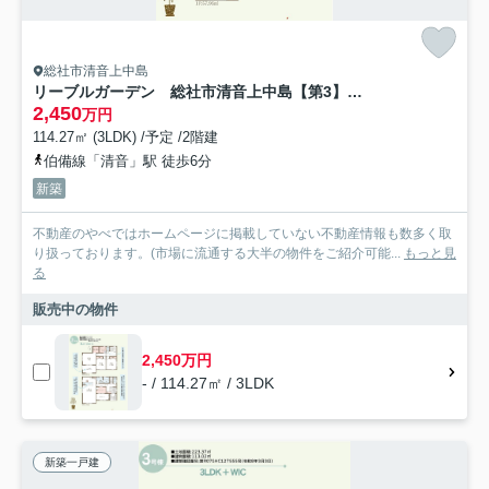
総社市清音上中島
リーブルガーデン 総社市清音上中島【第3】【仲介手数料無料】
2,450
万円
114.27㎡ (3LDK) /予定 /2階建
伯備線「清音」駅 徒歩6分
新築
不動産のやべではホームページに掲載していない不動産情報も数多く取
り扱っております。(市場に流通する大半の物件をご紹介可能...
もっと見
る
販売中の物件
2,450万円
- / 114.27㎡ / 3LDK
新築一戸建