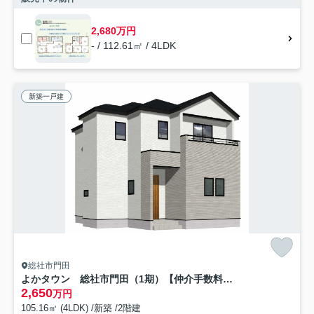
2,680万円
- / 112.61㎡ / 4LDK
新築一戸建
総社市門田
よかタウン 総社市門田（1期）【仲介手数料無料】
2,650
万円
105.16㎡ (4LDK) /新築 /2階建