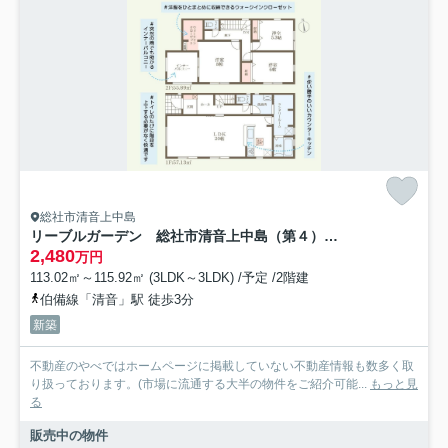
総社市清音上中島
リーブルガーデン 総社市清音上中島（第４）【仲介手数料無料】
2,480
万円
113.02㎡～115.92㎡ (3LDK～3LDK) /予定 /2階建
伯備線「清音」駅 徒歩3分
新築
不動産のやべではホームページに掲載していない不動産情報も数多く取
り扱っております。(市場に流通する大半の物件をご紹介可能...
もっと見
る
販売中の物件