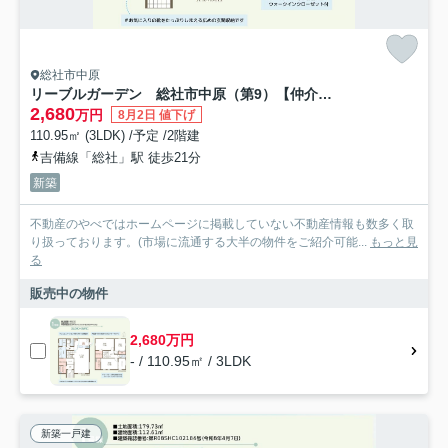
総社市中原
リーブルガーデン 総社市中原（第9）【仲介手数料無料】
2,680
万円
8月2日 値下げ
110.95㎡ (3LDK) /予定 /2階建
吉備線「総社」駅 徒歩21分
新築
不動産のやべではホームページに掲載していない不動産情報も数多く取
り扱っております。(市場に流通する大半の物件をご紹介可能...
もっと見
る
販売中の物件
2,680万円
- / 110.95㎡ / 3LDK
新築一戸建