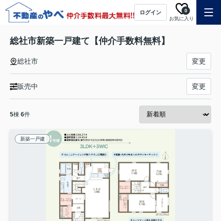
0
ログイン
お気に入り
総社市新築一戸建て【仲介手数料無料】
総社市
変更
販売中
変更
5
棟
6
件
新築一戸建