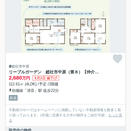
総社市中原
リーブルガーデン 総社市中原（第８）【仲介手数料無料】
2,680
万円
8月2日 値下げ
112.61㎡ (4LDK) /予定 /2階建
伯備線「清音」駅 徒歩22分
新築
不動産のやべではホームページに掲載していない不動産情報も数多く取
り扱っております。(市場に流通する大半の物件をご紹介可能...
もっと見
る
販売中の物件