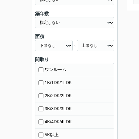
築年数
面積
～
間取り
ワンルーム
1K/1DK/1LDK
2K/2DK/2LDK
3K/3DK/3LDK
4K/4DK/4LDK
5K以上