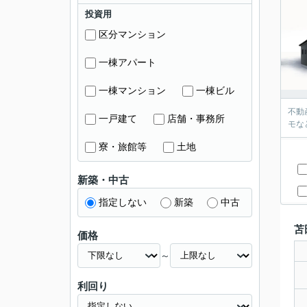
投資用
区分マンション
一棟アパート
一棟マンション
一棟ビル
不動
一戸建て
店舗・事務所
モな
寮・旅館等
土地
新築・中古
指定しない
新築
中古
苫
価格
～
利回り