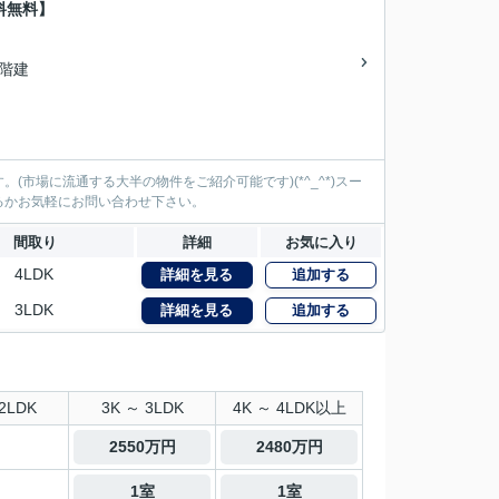
料無料】
/2階建
市場に流通する大半の物件をご紹介可能です)(*^_^*)スー
るかお気軽にお問い合わせ下さい。
間取り
詳細
お気に入り
4LDK
詳細を見る
追加する
3LDK
詳細を見る
追加する
2LDK
3K ～ 3LDK
4K ～ 4LDK以上
2550万円
2480万円
1室
1室