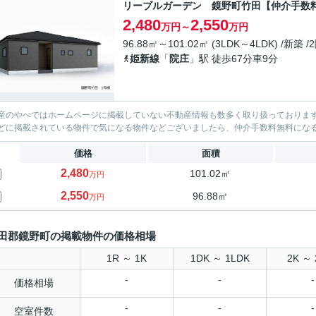
リーブルガーデン 鏡野町竹田【仲介手数
2,480
2,550
万円～
万円
96.88㎡～101.02㎡ (3LDK～4LDK) /新築 
姫新線
「
院庄
」駅 徒歩67分車9分
産のやべではホームページに掲載していない不動産情報も数多く取り扱っております。(
どに掲載されている物件で気になる物件などございましたら、仲介手数料無料にな
価格
面積
2,480
101.02㎡
万円
2,550
96.88㎡
万円
田郡鏡野町の掲載物件の価格相場
1R ～ 1K
1DK ～ 1LDK
2K ～ 
-
-
-
価格相場
-
-
-
空室件数