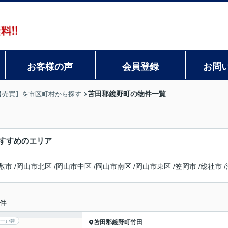
お客様の声
会員登録
お問
苫田郡鏡野町の物件一覧
【売買】を市区町村から探す
すすめのエリア
敷市
/
岡山市北区
/
岡山市中区
/
岡山市南区
/
岡山市東区
/
笠岡市
/
総社市
/
件
一戸建
苫田郡鏡野町
竹田