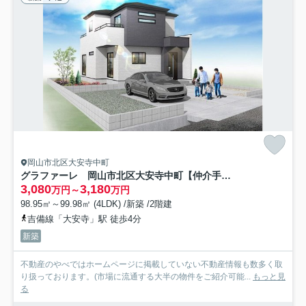
岡山市北区大安寺中町
グラファーレ 岡山市北区大安寺中町【仲介手数料無料】
3,080
3,180
万円～
万円
98.95㎡～99.98㎡ (4LDK) /新築 /2階建
吉備線「大安寺」駅 徒歩4分
新築
不動産のやべではホームページに掲載していない不動産情報も数多く取
り扱っております。(市場に流通する大半の物件をご紹介可能...
もっと見
る