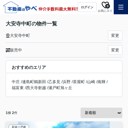
0
ログイン
お気に入り
大安寺中町の物件一覧
大安寺中町
変更
販売中
変更
おすすめのエリア
中庄
/
連島町鶴新田
/
乙多見
/
浜野
/
茶屋町
/
山崎
/
南輝
/
福富東
/
西大寺射越
/
瀬戸町旭ヶ丘
1
棟
2
件
新築一戸建