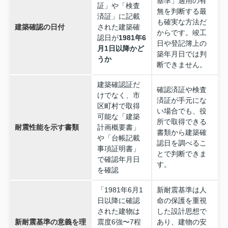
基準」適用の有
証」や「検査
無を判断する最
済証」に記載
も確実な方法だ
建築確認の日付
された建築確
からです。竣工
認日が
1981年6
日や登記簿上の
月1日以降かど
築年月日では判
うか
断できません。
建築確認証だ
確認済証や検査
けでなく、市
済証が手元にな
区町村で取得
い場合でも、役
可能な「建築
所で取得できる
耐震性能を示す書類
計画概要書」
書類から建築確
や「台帳記載
認日を調べるこ
事項証明書」
とで判断できま
で確認年月日
す。
を確認
「1981年6月1
新耐震基準は人
日以降に確認
命の保護を重視
された建物は
した設計思想で
新耐震基準の意義を理
震度6強〜7程
あり、建物の安