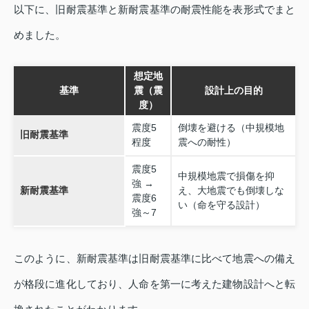
以下に、旧耐震基準と新耐震基準の耐震性能を表形式でまと
めました。
想定地
基準
震（震
設計上の目的
度）
震度5
倒壊を避ける（中規模地
旧耐震基準
程度
震への耐性）
震度5
中規模地震で損傷を抑
強 →
新耐震基準
え、大地震でも倒壊しな
震度6
い（命を守る設計）
強～7
このように、新耐震基準は旧耐震基準に比べて地震への備え
が格段に進化しており、人命を第一に考えた建物設計へと転