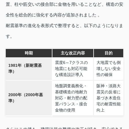
置、柱や筋交いの接合部に金物を用いることなど、構造の安
全性を総合的に強化する内容が追加されました 。
耐震基準の進化を表形式で整理すると、以下のようになりま
す。
時期
主な改正内容
目的
震度6～7クラスの
大地震でも倒
1981年（新耐震基
地震にも対応可能
壊しない安全
準）
な構造設計導入
性の確保
地盤調査義務化・
阪神・淡路大
基礎構造の地耐力
震災の反省に
2000年（2000年基
対応・耐力壁の配
基づき木造住
準）
置バランス・接合
宅の耐震性能
金物の使用
向上