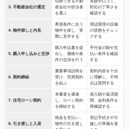
信頼できる不動
実績や口コミ、
3. 不動産会社の選定
産会社や担当者
対応の丁寧さを
を選ぶ
確認する
希望条件に合う
周辺環境や設備
4. 物件探しと内見
物件を探し、実
の状態をチェッ
際に見学する
クする
購入申込書を提
手付金の額や支
5. 購入申し込みと交渉
出し、価格や条
払い条件を確認
件の交渉を行う
する
重要事項説明を
契約内容を十分
6. 契約締結
受け、売買契約
に理解し、不明
を結ぶ
点は質問する
本審査を通過
借入額や返済期
7. 住宅ローン契約
し、ローン契約
間、金利条件を
を締結する
再確認する
残金を支払い、
登記手続きや引
8. 引き渡しと入居
物件の引き渡し
越しの準備を進