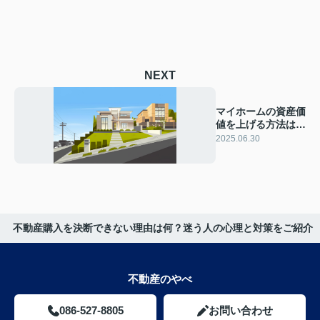
NEXT
マイホームの資産価
値を上げる方法は？
上がるポイントと注
2025.06.30
意点を紹介
不動産購入を決断できない理由は何？迷う人の心理と対策をご紹介
不動産のやべ
086-527-8805
お問い合わせ