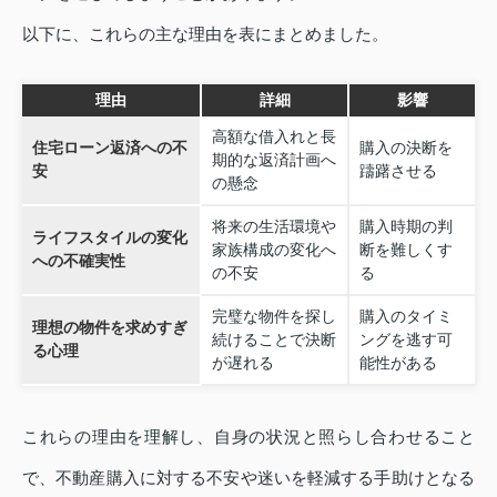
以下に、これらの主な理由を表にまとめました。
理由
詳細
影響
高額な借入れと長
住宅ローン返済への不
購入の決断を
期的な返済計画へ
安
躊躇させる
の懸念
将来の生活環境や
購入時期の判
ライフスタイルの変化
家族構成の変化へ
断を難しくす
への不確実性
の不安
る
完璧な物件を探し
購入のタイミ
理想の物件を求めすぎ
続けることで決断
ングを逃す可
る心理
が遅れる
能性がある
これらの理由を理解し、自身の状況と照らし合わせること
で、不動産購入に対する不安や迷いを軽減する手助けとなる