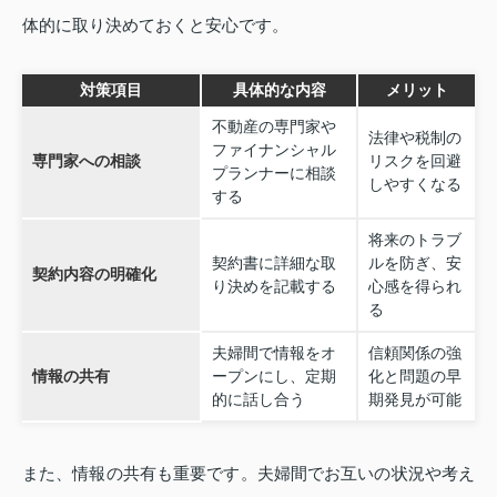
体的に取り決めておくと安心です。
対策項目
具体的な内容
メリット
不動産の専門家や
法律や税制の
ファイナンシャル
専門家への相談
リスクを回避
プランナーに相談
しやすくなる
する
将来のトラブ
契約書に詳細な取
ルを防ぎ、安
契約内容の明確化
り決めを記載する
心感を得られ
る
夫婦間で情報をオ
信頼関係の強
情報の共有
ープンにし、定期
化と問題の早
的に話し合う
期発見が可能
また、情報の共有も重要です。夫婦間でお互いの状況や考え