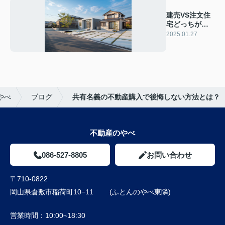
建売VS注文住
宅どっちがい
い？比較で最
2025.01.27
適選択！
やべ
ブログ
共有名義の不動産購入で後悔しない方法とは？
不動産のやべ
086-527-8805
お問い合わせ
〒710-0822
岡山県倉敷市稲荷町10−11 (ふとんのやべ東隣)
営業時間：
10:00~18:30