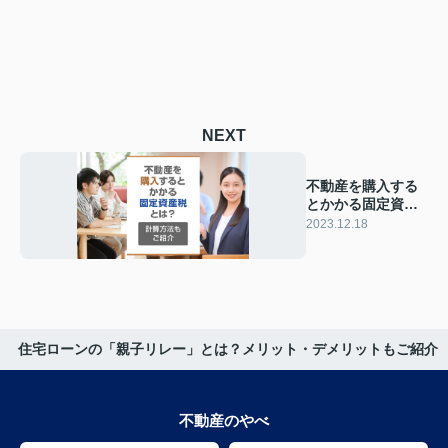
NEXT
不動産を購入する
とかかる固定資産
税とは？計算方法
2023.12.18
もご紹介
住宅ローンの「親子リレー」とは？メリット・デメリットもご紹介
不動産のやべ