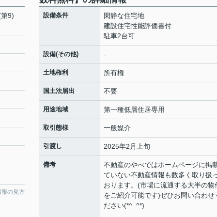
第9)
設備条件
閑静な住宅地
建設住宅性能評価書付
駐車2台可
設備(その他)
-
土地権利
所有権
国土法届出
不要
用途地域
第一種低層住居専用
取引態様
一般媒介
引渡し
2025年2月上旬
備考
不動産のやべではホームページに掲
ていない不動産情報も数多く取り扱
おります。(市場に流通する大半の物
情報の見方
をご紹介可能です)ぜひお問い合わせ
ださい(*^_^*)