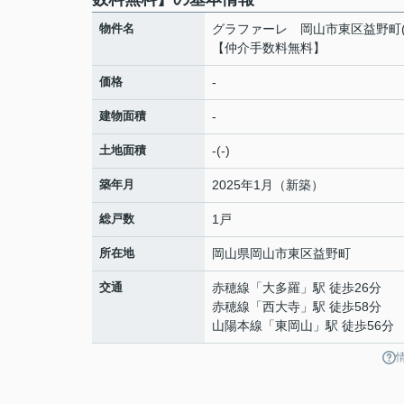
物件名
グラファーレ 岡山市東区益野町(
【仲介手数料無料】
価格
-
建物面積
-
土地面積
-(-)
築年月
2025年1月（新築）
総戸数
1戸
所在地
岡山県
岡山市東区
益野町
交通
赤穂線
「
大多羅
」駅 徒歩26分
赤穂線
「
西大寺
」駅 徒歩58分
山陽本線
「
東岡山
」駅 徒歩56分