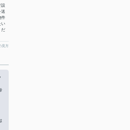
で設
を送
物件
たい
くだ
の見方
フ
診
は