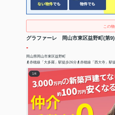
この物
グラファーレ 岡山市東区益野町(第9
-
岡山県
岡山市東区
益野町
赤穂線「大多羅」駅徒歩26分
赤穂線「西大寺」駅徒
1
/
4