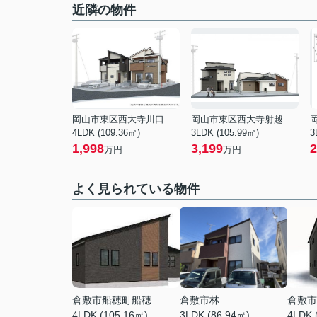
近隣の物件
岡山市東区西大寺川口
岡山市東区西大寺射越
4LDK (109.36㎡)
3LDK (105.99㎡)
3
1,998
3,199
2
万円
万円
よく見られている物件
倉敷市船穂町船穂
倉敷市林
倉敷市
4LDK (105.16㎡)
3LDK (86.94㎡)
4LDK 