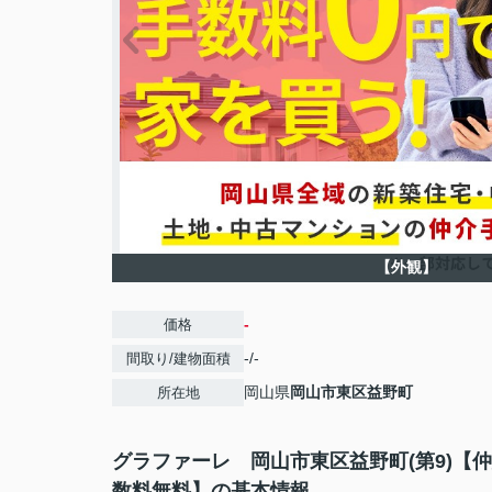
【外観】
-
価格
-/-
間取り/建物面積
岡山県
岡山市東区
益野町
所在地
グラファーレ 岡山市東区益野町(第9)【
数料無料】の基本情報