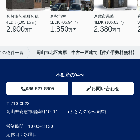
倉敷市船穂町船穂
倉敷市林
倉敷市黒崎
4LDK (105.16㎡)
3LDK (86.94㎡)
4LDK (106.82㎡)
3
2,900
1,850
2,380
万円
万円
万円
区の物件一覧
岡山市北区富原 中古一戸建て【仲介手数料無料】
不動産のやべ
086-527-8805
お問い合わせ
〒710-0822
岡山県倉敷市稲荷町10−11 (ふとんのやべ東隣)
営業時間：
10:00~18:30
定休日：
水曜日