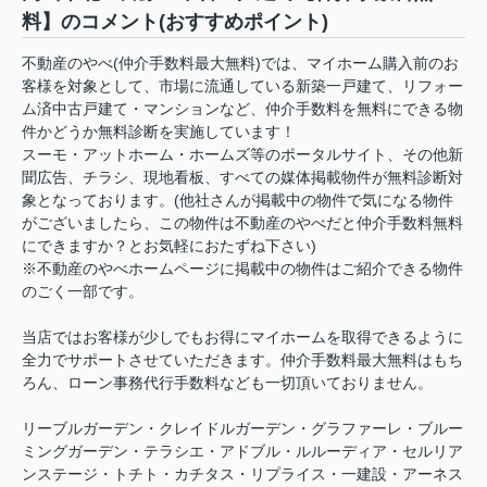
料】のコメント(おすすめポイント)
不動産のやべ(仲介手数料最大無料)では、マイホーム購入前のお
客様を対象として、市場に流通している新築一戸建て、リフォー
ム済中古戸建て・マンションなど、仲介手数料を無料にできる物
件かどうか無料診断を実施しています！
スーモ・アットホーム・ホームズ等のポータルサイト、その他新
聞広告、チラシ、現地看板、すべての媒体掲載物件が無料診断対
象となっております。(他社さんが掲載中の物件で気になる物件
がございましたら、この物件は不動産のやべだと仲介手数料無料
にできますか？とお気軽におたずね下さい)
※不動産のやべホームページに掲載中の物件はご紹介できる物件
のごく一部です。
当店ではお客様が少しでもお得にマイホームを取得できるように
全力でサポートさせていただきます。仲介手数料最大無料はもち
ろん、ローン事務代行手数料なども一切頂いておりません。
リーブルガーデン・クレイドルガーデン・グラファーレ・ブルー
ミングガーデン・テラシエ・アドブル・ルルーディア・セルリア
ンステージ・トチト・カチタス・リプライス・一建設・アーネス