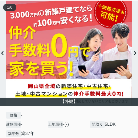
1
/
6
【外観】
-
価格
-
-(-)
5LDK
建物面積
土地面積
間取り
築37年
築年数