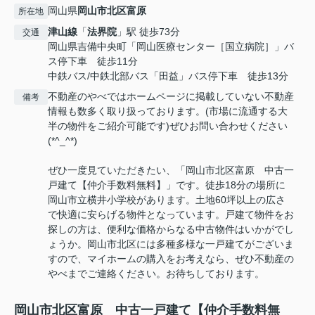
岡山県
岡山市北区
富原
所在地
津山線
「
法界院
」駅 徒歩73分
交通
岡山県吉備中央町「岡山医療センター［国立病院］」バ
ス停下車 徒歩11分
中鉄バス/中鉄北部バス「田益」バス停下車 徒歩13分
不動産のやべではホームページに掲載していない不動産
備考
情報も数多く取り扱っております。(市場に流通する大
半の物件をご紹介可能です)ぜひお問い合わせください
(*^_^*)
ぜひ一度見ていただきたい、「岡山市北区富原 中古一
戸建て【仲介手数料無料】」です。徒歩18分の場所に
岡山市立横井小学校があります。土地60坪以上の広さ
で快適に安らげる物件となっています。戸建て物件をお
探しの方は、便利な価格からなる中古物件はいかがでし
ょうか。岡山市北区には多種多様な一戸建てがございま
すので、マイホームの購入をお考えなら、ぜひ不動産の
やべまでご連絡ください。お待ちしております。
岡山市北区富原 中古一戸建て【仲介手数料無