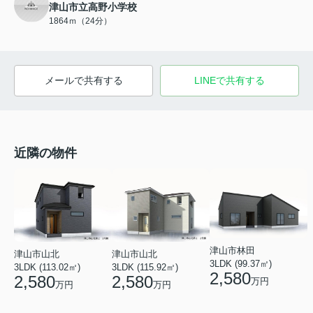
津山市立高野小学校
1864ｍ（24分）
メールで共有する
LINEで共有する
近隣の物件
津山市林田
津山市山北
津山市山北
3LDK (99.37㎡)
3LDK (113.02㎡)
3LDK (115.92㎡)
2,580
2,580
2,580
万円
万円
万円