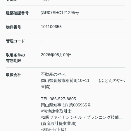
第R07SHC121295号
建築確認番号
101100655
物件番号
-
管理コード
2026年08月09日
取引条件の
有効期限
不動産のやべ
取扱会社
岡山県倉敷市稲荷町10−11 (ふとんのやべ
東隣)
TEL:
086-527-8805
岡山県知事 (1) 第005965号
◉宅地建物取引士
◉2級ファイナンシャル・プランニング技能士
(資産設計提案業務)
◉相続士(上級)