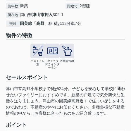
新築
2階建
築年数
階建て
岡山県
津山市
押入
302-1
所在地
因美線
「
高野
」駅 徒歩13分車7分
交通
物件の特徴
バストイレ
TVモニタ
浴室乾燥機
別
付きインタ
ーホン
セールスポイント
津山市立高野小学校まで徒歩24分。子どもを安心して学校に通わ
せたいファミリーにおすすめです。新築の戸建てで気分爽快な生
活を送りましょう。津山市の因美線高野近くで住まい探しをする
のであれば、不動産のやべにお任せください。多種多様な不動産
情報の中から、お客様に合ったものをご紹介致します。
ポイント