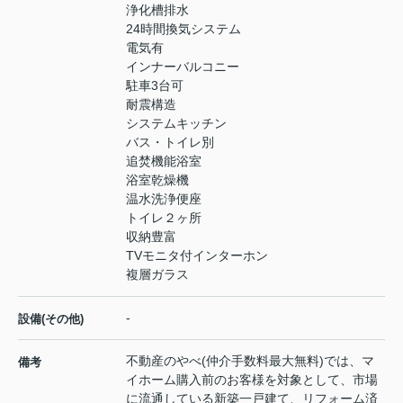
浄化槽排水
24時間換気システム
電気有
インナーバルコニー
駐車3台可
耐震構造
システムキッチン
バス・トイレ別
追焚機能浴室
浴室乾燥機
温水洗浄便座
トイレ２ヶ所
収納豊富
TVモニタ付インターホン
複層ガラス
-
設備(その他)
不動産のやべ(仲介手数料最大無料)では、マ
備考
イホーム購入前のお客様を対象として、市場
に流通している新築一戸建て、リフォーム済