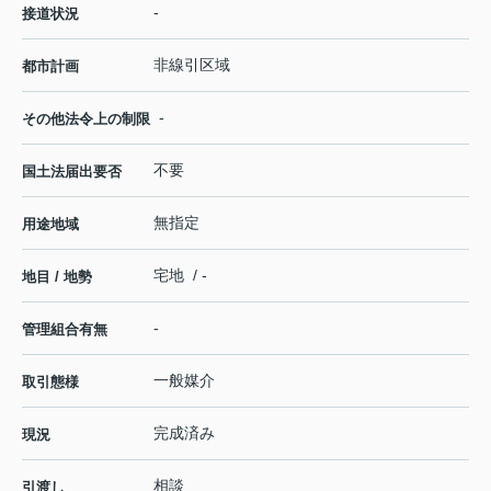
-
接道状況
非線引区域
都市計画
-
その他法令上の制限
不要
国土法届出要否
無指定
用途地域
宅地 / -
地目 / 地勢
-
管理組合有無
一般媒介
取引態様
完成済み
現況
相談
引渡し