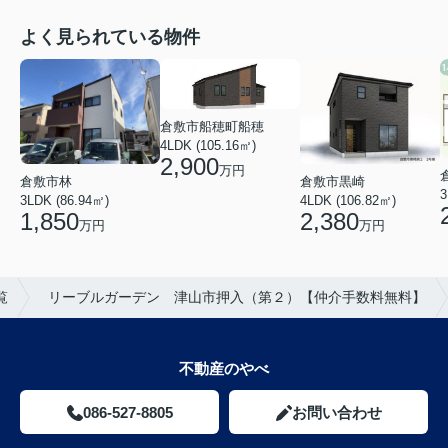
よく見られている物件
倉敷市船穂町船穂
4LDK (105.16㎡)
2,900
万円
倉敷市黒崎
倉敷市林
3
4LDK (106.82㎡)
3LDK (86.94㎡)
2,380
1,850
万円
万円
覧
リーブルガーデン 津山市押入（第２）【仲介手数料無料】
不動産のやべ
086-527-8805
お問い合わせ