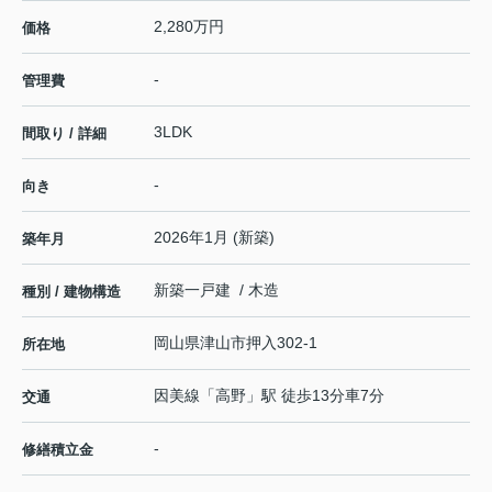
2,280万円
価格
-
管理費
3LDK
間取り / 詳細
-
向き
2026年1月 (新築)
築年月
新築一戸建 / 木造
種別 / 建物構造
岡山県
津山市
押入
302-1
所在地
因美線
「
高野
」駅 徒歩13分車7分
交通
-
修繕積立金