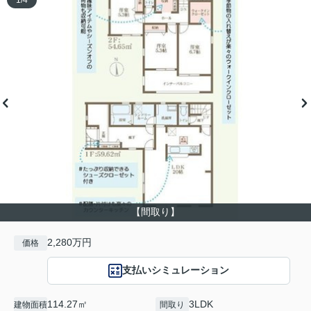
1
/
4
【間取り】
2,280万円
価格
支払いシミュレーション
114.27㎡
3LDK
建物面積
間取り