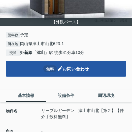
【外観パース】
予定
築年数
岡山県津山市山北623-1
所在地
姫新線
「
津山
」駅 徒歩31分車10分
交通
お問い合わせ
無料
基本情報
設備条件
周辺環境
リーブルガーデン 津山市山北【第２】【仲
物件名
介手数料無料】
-
向き