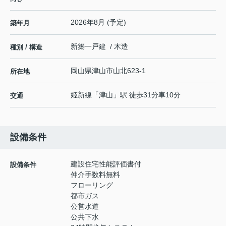
2026年8月 (予定)
築年月
新築一戸建 / 木造
種別 / 構造
岡山県
津山市
山北
623-1
所在地
姫新線
「
津山
」駅 徒歩31分車10分
交通
設備条件
建設住宅性能評価書付
設備条件
仲介手数料無料
フローリング
都市ガス
公営水道
公共下水