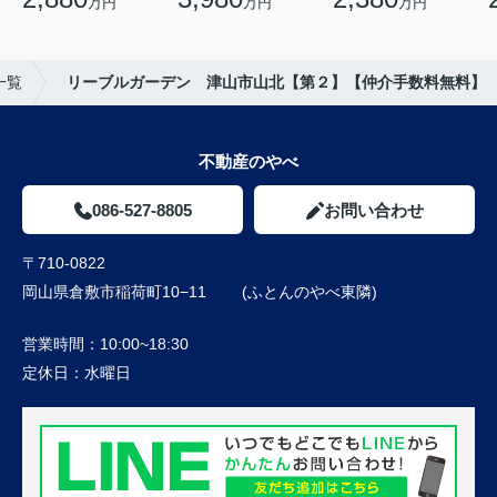
万円
万円
万円
一覧
リーブルガーデン 津山市山北【第２】【仲介手数料無料】
不動産のやべ
086-527-8805
お問い合わせ
〒710-0822
岡山県倉敷市稲荷町10−11 (ふとんのやべ東隣)
営業時間：
10:00~18:30
定休日：
水曜日