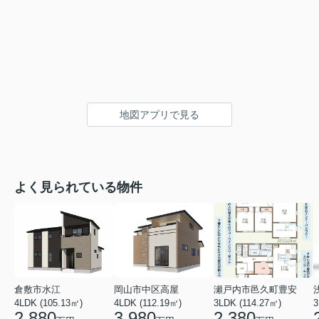
地図アプリで見る
よく見られている物件
倉敷市水江
岡山市中区高屋
瀬戸内市邑久町豊安
4LDK (105.13㎡)
4LDK (112.19㎡)
3LDK (114.27㎡)
3
2,880
3,980
2,380