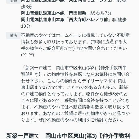
交通
歩3分
岡山電気軌道東山本線
「
門田屋敷
」駅 徒歩7分
岡山電気軌道東山本線
「
西大寺町ハレノワ前
」駅 徒歩
19分
不動産のやべではホームページに掲載していない不動産
備考
情報も数多く取り扱っております。(市場に流通する大
半の物件をご紹介可能です)ぜひお問い合わせください
(*^_^*)
「新築一戸建て 岡山市中区東山(第3)【仲介手数料半
額値引き】」の物件情報をお探しならお気軽にお問い合
わせ下さい。こちらの物件からデイリーヤマザキ 岡山
東山店まで277mです。こだわりのある方も多い、新築
の戸建て物件となっております。物件から徒歩3分のと
ころに駅があるので、移動時間に余裕を持つことができ
ます。不動産のやべでは不動産情報を数多く取り扱って
おります。あなたのご希望に適った物件がきっと見つか
ります。ぜひ不動産のやべの利用をご検討ください。
新築一戸建て 岡山市中区東山(第3)【仲介手数料