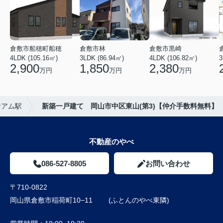
倉敷市船穂町船穂
倉敷市林
倉敷市黒崎
4LDK (105.16㎡)
3LDK (86.94㎡)
4LDK (106.82㎡)
3
2,900
1,850
2,380
万円
万円
万円
ジアム駅
新築一戸建て 岡山市中区東山(第3)【仲介手数料無料】
不動産のやべ
086-527-8805
お問い合わせ
〒710-0822
岡山県倉敷市稲荷町10−11 (ふとんのやべ東隣)