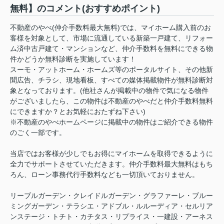
無料】のコメント(おすすめポイント)
不動産のやべ(仲介手数料最大無料)では、マイホーム購入前のお
客様を対象として、市場に流通している新築一戸建て、リフォー
ム済中古戸建て・マンションなど、仲介手数料を無料にできる物
件かどうか無料診断を実施しています！
スーモ・アットホーム・ホームズ等のポータルサイト、その他新
聞広告、チラシ、現地看板、すべての媒体掲載物件が無料診断対
象となっております。(他社さんが掲載中の物件で気になる物件
がございましたら、この物件は不動産のやべだと仲介手数料無料
にできますか？とお気軽におたずね下さい)
※不動産のやべホームページに掲載中の物件はご紹介できる物件
のごく一部です。
当店ではお客様が少しでもお得にマイホームを取得できるように
全力でサポートさせていただきます。仲介手数料最大無料はもち
ろん、ローン事務代行手数料なども一切頂いておりません。
リーブルガーデン・クレイドルガーデン・グラファーレ・ブルー
ミングガーデン・テラシエ・アドブル・ルルーディア・セルリア
ンステージ・トチト・カチタス・リプライス・一建設・アーネス