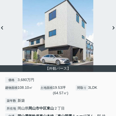
【外観パース】
3,680万円
価格
108.10㎡
19.53坪
3LDK
建物面積
土地面積
間取り
(64.57㎡)
新築
築年数
岡山県
岡山市中区
東山
２丁目
所在地
岡山電気軌道東山本線
「
東山岡電ミュージアム
」駅 徒