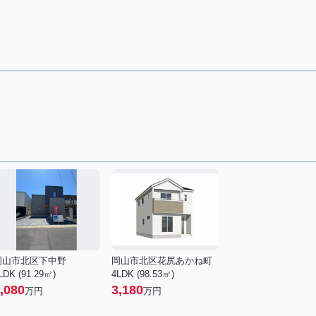
岡山市北区下中野
岡山市北区花尻あかね町
LDK (91.29㎡)
4LDK (98.53㎡)
,080
3,180
万円
万円