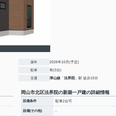
2026年10月(予定)
築年
有(3台)
駐車
津山線
「
法界院
」駅 徒歩15分
交通
岡山市北区法界院の新築一戸建の詳細情報
設備条件
駐車2台可
設備(その他)
-