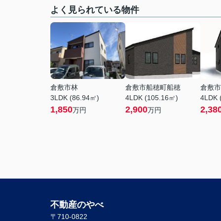
よく見られている物件
倉敷市林
倉敷市船穂町船穂
倉敷市
3LDK (86.94㎡)
4LDK (105.16㎡)
4LDK 
1,850
2,900
2,38
万円
万円
不動産のやべ
〒710-0822