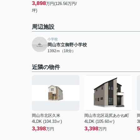
3,898
万円(126.56万円/
坪)
周辺施設
小学校
岡山市立御野小学校
1392ｍ（18分）
近隣の物件
岡山市北区久米
岡山市北区花尻あかね町
4LDK (104.33㎡)
4LDK (105.60㎡)
3
3,398
3,398
5
万円
万円