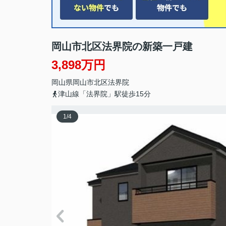
岡山市北区法界院の新築一戸建
3,898万円
岡山県
岡山市北区
法界院
津山線「法界院」駅徒歩15分
1
/
4