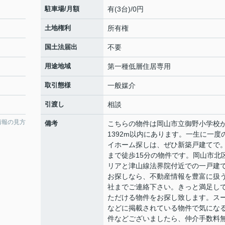
駐車場/月額
有(3台)/0円
土地権利
所有権
国土法届出
不要
用途地域
第一種低層住居専用
取引態様
一般媒介
引渡し
相談
情報の見方
備考
こちらの物件は岡山市立御野小学校
1392m以内にあります。一生に一度
イホーム探しは、ぜひ新築戸建てで
まで徒歩15分の物件です。岡山市北
リアと津山線法界院付近での一戸建
お探しなら、不動産情報を豊富に扱
社までご連絡下さい。きっと満足し
ただける物件をお探し致します。ス
などに掲載されている物件で気にな
件などございましたら、仲介手数料