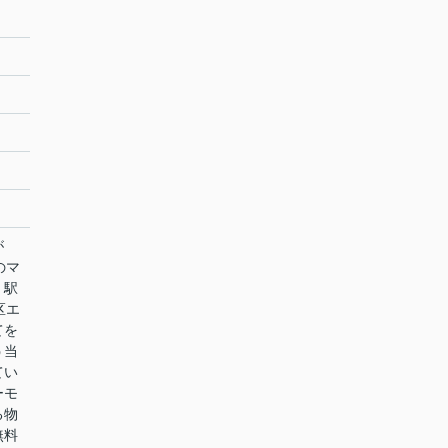
が
のマ
。駅
区エ
てを
う当
てい
ーモ
る物
無料