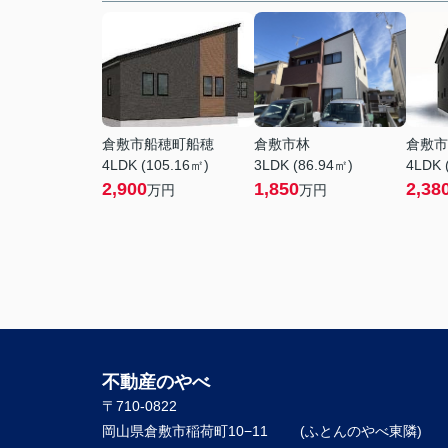
倉敷市船穂町船穂
倉敷市林
倉敷市
4LDK (105.16㎡)
3LDK (86.94㎡)
4LDK 
2,900
1,850
2,38
万円
万円
不動産のやべ
〒710-0822
岡山県倉敷市稲荷町10−11