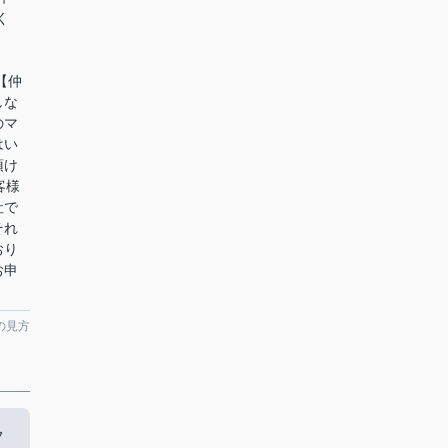
く
【仲
しな
のマ
はい
頂け
客様
社で
それ
おり
お申
の見方
フ