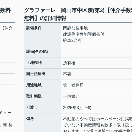
手数料
グラファーレ 岡山市中区湊(第3)【仲介手数
無料】の詳細情報
)【仲介
設備条件
閑静な住宅地
建設住宅性能評価書付
駐車2台可
設備(その他)
-
土地権利
所有権
国土法届出
不要
用途地域
第一種住居
取引態様
一般媒介
引渡し
2025年3月上旬
ミュー
備考
不動産のやべではホームページに掲
」駅 徒
ていない不動産情報も数多く取り扱
おります。(市場に流通する大半の物