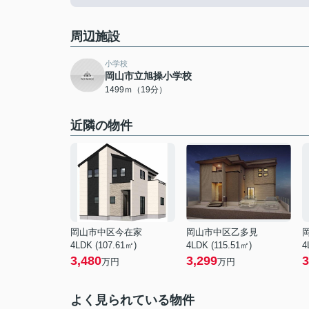
周辺施設
小学校
岡山市立旭操小学校
1499ｍ（19分）
近隣の物件
岡山市中区今在家
岡山市中区乙多見
4LDK (107.61㎡)
4LDK (115.51㎡)
4
3,480
3,299
3
万円
万円
よく見られている物件