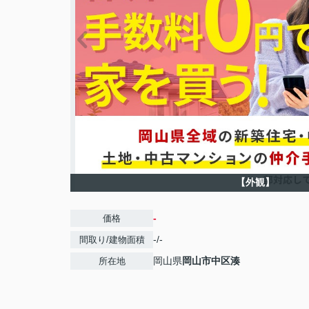
【外観】
-
価格
-/-
間取り/建物面積
岡山県
岡山市中区
湊
所在地