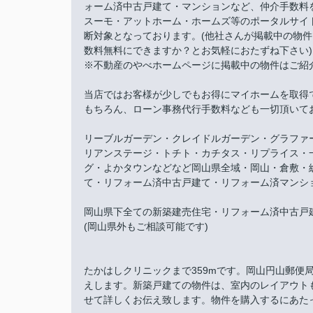
ォーム済中古戸建て・マンションなど、仲介手数料
スーモ・アットホーム・ホームズ等のポータルサイ
断対象となっております。(他社さんが掲載中の物
数料無料にできますか？とお気軽におたずね下さい)
※不動産のやべホームページに掲載中の物件はご紹
当店ではお客様が少しでもお得にマイホームを取得
もちろん、ローン事務代行手数料なども一切頂いて
リーブルガーデン・クレイドルガーデン・グラファ
リアンステージ・トチト・カチタス・リプライス・
グ・よかタウンなどなど岡山県全域・岡山・倉敷・
て・リフォーム済中古戸建て・リフォーム済マンシ
岡山県下全ての新築建売住宅・リフォーム済中古戸
(岡山県外もご相談可能です)
たかはしクリニックまで359mです。岡山円山郵便
えします。新築戸建ての物件は、室内のレイアウト
せて詳しくお伝え致します。物件を購入するにあた