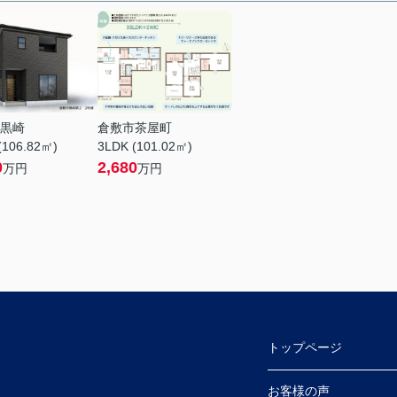
黒崎
倉敷市茶屋町
(106.82㎡)
3LDK (101.02㎡)
0
2,680
万円
万円
トップページ
 (ふとんのやべ東隣)
お客様の声