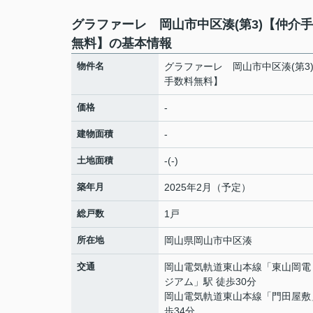
グラファーレ 岡山市中区湊(第3)【仲介
無料】の基本情報
物件名
グラファーレ 岡山市中区湊(第3
手数料無料】
価格
-
建物面積
-
土地面積
-(-)
築年月
2025年2月（予定）
総戸数
1戸
所在地
岡山県
岡山市中区
湊
交通
岡山電気軌道東山本線
「
東山岡電
ジアム
」駅 徒歩30分
岡山電気軌道東山本線
「
門田屋敷
歩34分