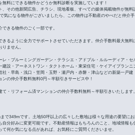
を無料にできる物件かどうか無料診断を実施しています！
ト、その他新聞広告、チラシ、現地看板、すべての媒体掲載物件が無料
件で気になる物件がございましたら、この物件は不動産のやべだと仲介手
介できる物件のごく一部です。
できるように全力でサポートさせていただきます。仲介手数料最大無料
おりません。
ーレ・ブルーミングガーデン・テラシエ・アドブル・ルルーディア・セ
一建設・アーネストワン・タクトホーム・東栄住宅・ケイアイプランニ
総社・早島・浅口・笠岡・玉野・瀬戸内・赤磐・津山などの新築一戸建
ョンの仲介手数料無料0円～半額引きサービス中！
建て・リフォーム済マンションの仲介手数料無料～半額引きいたします
局まで349mです。土地50坪以上の広々した敷地は様々な用途の要望にお
も自分好みに変更可能です。不動産情報はもちろんのこと、地域情報も
って何か気になる点があれば、お気軽にご質問くださいませ。