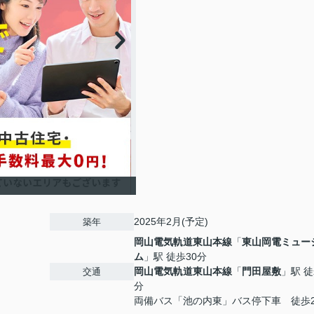
2025年2月(予定)
築年
岡山電気軌道東山本線
「
東山岡電ミュー
ム
」駅 徒歩30分
岡山電気軌道東山本線
「
門田屋敷
」駅 徒
交通
分
両備バス「池の内東」バス停下車 徒歩