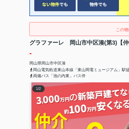
この物
グラファーレ 岡山市中区湊(第3)【
-
岡山県
岡山市中区
湊
岡山電気軌道東山本線「東山岡電ミュージアム」駅徒
両備バス「池の内東」バス停
1
/
2