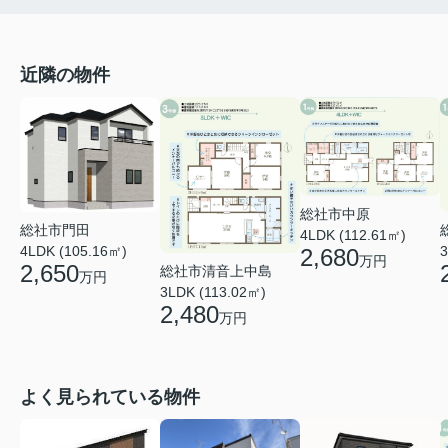
近隣の物件
総社市中原
総社市門田
4LDK (112.61㎡)
4LDK (105.16㎡)
3
2,680
万円
2,650
総社市清音上中島
万円
3LDK (113.02㎡)
2,480
万円
よく見られている物件