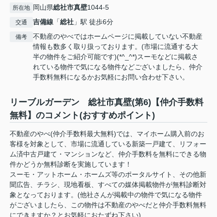
岡山県
総社市
真壁
1044-5
所在地
吉備線
「
総社
」駅 徒歩6分
交通
不動産のやべではホームページに掲載していない不動産
備考
情報も数多く取り扱っております。(市場に流通する大
半の物件をご紹介可能です)(*^_^*)スーモなどに掲載さ
れている物件で気になる物件などございましたら、仲介
手数料無料になるかお気軽にお問い合わせ下さい。
リーブルガーデン 総社市真壁(第6)【仲介手数料
無料】のコメント(おすすめポイント)
不動産のやべ(仲介手数料最大無料)では、マイホーム購入前のお
客様を対象として、市場に流通している新築一戸建て、リフォー
ム済中古戸建て・マンションなど、仲介手数料を無料にできる物
件かどうか無料診断を実施しています！
スーモ・アットホーム・ホームズ等のポータルサイト、その他新
聞広告、チラシ、現地看板、すべての媒体掲載物件が無料診断対
象となっております。(他社さんが掲載中の物件で気になる物件
がございましたら、この物件は不動産のやべだと仲介手数料無料
にできますか？とお気軽におたずね下さい)