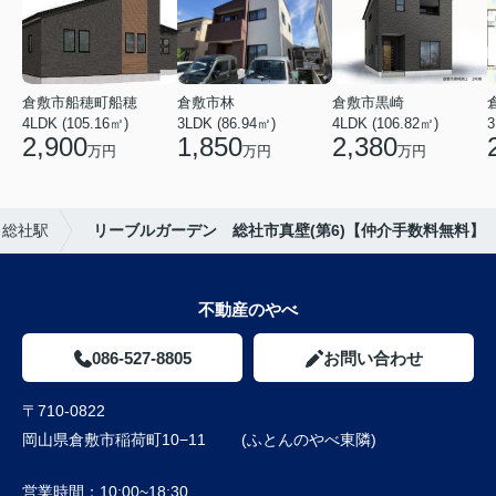
倉敷市船穂町船穂
倉敷市林
倉敷市黒崎
4LDK (105.16㎡)
3LDK (86.94㎡)
4LDK (106.82㎡)
3
2,900
1,850
2,380
万円
万円
万円
総社駅
リーブルガーデン 総社市真壁(第6)【仲介手数料無料】
不動産のやべ
086-527-8805
お問い合わせ
〒710-0822
岡山県倉敷市稲荷町10−11 (ふとんのやべ東隣)
営業時間：
10:00~18:30