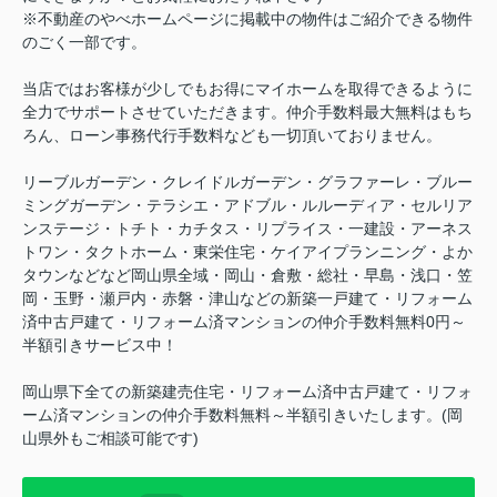
※不動産のやべホームページに掲載中の物件はご紹介できる物件
のごく一部です。
当店ではお客様が少しでもお得にマイホームを取得できるように
全力でサポートさせていただきます。仲介手数料最大無料はもち
ろん、ローン事務代行手数料なども一切頂いておりません。
リーブルガーデン・クレイドルガーデン・グラファーレ・ブルー
ミングガーデン・テラシエ・アドブル・ルルーディア・セルリア
ンステージ・トチト・カチタス・リプライス・一建設・アーネス
トワン・タクトホーム・東栄住宅・ケイアイプランニング・よか
タウンなどなど岡山県全域・岡山・倉敷・総社・早島・浅口・笠
岡・玉野・瀬戸内・赤磐・津山などの新築一戸建て・リフォーム
済中古戸建て・リフォーム済マンションの仲介手数料無料0円～
半額引きサービス中！
岡山県下全ての新築建売住宅・リフォーム済中古戸建て・リフォ
ーム済マンションの仲介手数料無料～半額引きいたします。(岡
山県外もご相談可能です)