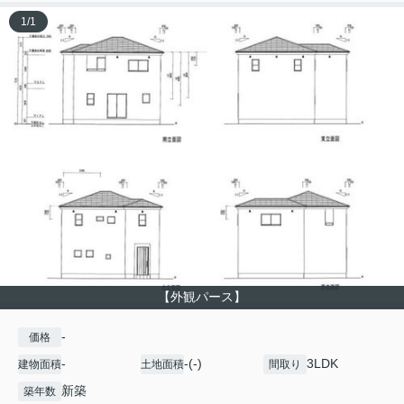
1
/
1
【外観パース】
-
価格
-
-(-)
3LDK
建物面積
土地面積
間取り
新築
築年数