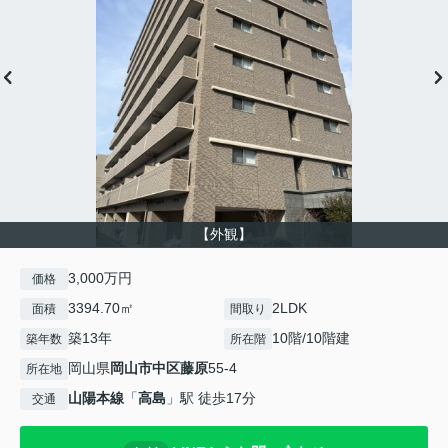
【外観】
3,000万円
価格
3394.70㎡
2LDK
面積
間取り
築13年
10階/10階建
築年数
所在階
岡山県
岡山市中区
藤原
55-4
所在地
山陽本線
「
高島
」駅 徒歩17分
交通