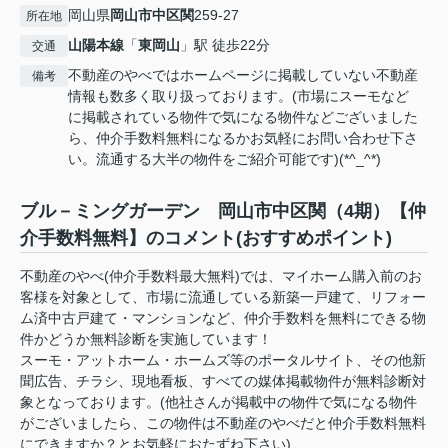
岡山県
岡山市中区
関
259-27
所在地
山陽本線
「
東岡山
」駅 徒歩22分
交通
不動産のやべではホームページに掲載していない不動産
備考
情報も数多く取り扱っております。(市場にスーモなど
に掲載されている物件で気になる物件などございました
ら、仲介手数料無料になるかお気軽にお問い合わせ下さ
い。流通する大半の物件をご紹介可能です)(*^_^*)
ブル－ミングガーデン 岡山市中区関（4期）【仲
介手数料無料】のコメント(おすすめポイント)
不動産のやべ(仲介手数料最大無料)では、マイホーム購入前のお
客様を対象として、市場に流通している新築一戸建て、リフォー
ム済中古戸建て・マンションなど、仲介手数料を無料にできる物
件かどうか無料診断を実施しています！
スーモ・アットホーム・ホームズ等のポータルサイト、その他新
聞広告、チラシ、現地看板、すべての媒体掲載物件が無料診断対
象となっております。(他社さんが掲載中の物件で気になる物件
がございましたら、この物件は不動産のやべだと仲介手数料無料
にできますか？とお気軽におたずね下さい)