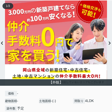
1
/
3
【外観】
-
価格
-
-(-)
4LDK
建物面積
土地面積
間取り
予定
築年数