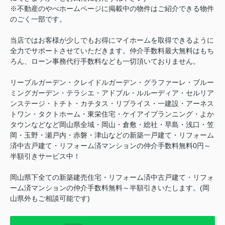
※不動産のやべホームページに掲載中の物件はご紹介できる物件
のごく一部です。
当店ではお客様が少しでもお得にマイホームを取得できるように
全力でサポートさせていただきます。仲介手数料最大無料はもち
ろん、ローン事務代行手数料なども一切頂いておりません。
リーブルガーデン・クレイドルガーデン・グラファーレ・ブルー
ミングガーデン・テラシエ・アドブル・ルルーディア・セルリア
ンステージ・トチト・カチタス・リプライス・一建設・アーネス
トワン・タクトホーム・東栄住宅・ケイアイプランニング・よか
タウンなどなど岡山県全域・岡山・倉敷・総社・早島・浅口・笠
岡・玉野・瀬戸内・赤磐・津山などの新築一戸建て・リフォーム
済中古戸建て・リフォーム済マンションの仲介手数料無料0円～
半額引きサービス中！
岡山県下全ての新築建売住宅・リフォーム済中古戸建て・リフォ
ーム済マンションの仲介手数料無料～半額引きいたします。(岡
山県外もご相談可能です)