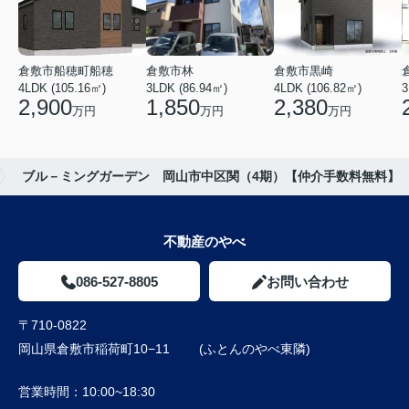
倉敷市船穂町船穂
倉敷市林
倉敷市黒崎
4LDK (105.16㎡)
3LDK (86.94㎡)
4LDK (106.82㎡)
3
2,900
1,850
2,380
万円
万円
万円
ブル－ミングガーデン 岡山市中区関（4期）【仲介手数料無料】
不動産のやべ
086-527-8805
お問い合わせ
〒710-0822
岡山県倉敷市稲荷町10−11 (ふとんのやべ東隣)
営業時間：
10:00~18:30