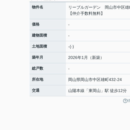
物件名
リーブルガーデン 岡山市中区雄町
【仲介手数料無料】
価格
-
建物面積
-
土地面積
-(-)
築年月
2026年1月（新築）
総戸数
-
所在地
岡山県
岡山市中区
雄町
432-24
交通
山陽本線
「
東岡山
」駅 徒歩12分