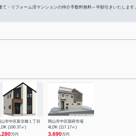
建て・リフォーム済マンションの仲介手数料無料～半額引きいたします
岡山市中区新京橋１丁目
岡山市中区国府市場
LDK (100.37㎡)
4LDK (117.17㎡)
,280
3,690
万円
万円