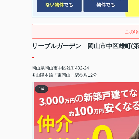
この物
リーブルガーデン 岡山市中区雄町(第
-
岡山県
岡山市中区
雄町
432-24
山陽本線「東岡山」駅徒歩12分
1
/
4