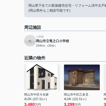
岡山県下全ての新築建売住宅・リフォーム済中古戸
(岡山県外もご相談可能です)
周辺施設
小学校
岡山市立竜之口小学校
1544ｍ（20分）
近隣の物件
岡山市中区今在家
岡山市中区乙多見
4LDK (107.61㎡)
4LDK (115.51㎡)
4
3,480
3,299
3
万円
万円