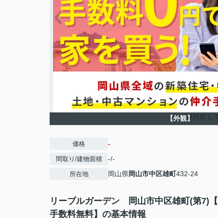
【外観】
-
価格
-/-
間取り/建物面積
岡山県
岡山市中区
雄町
432-24
所在地
リーブルガーデン 岡山市中区雄町(第7)
手数料無料】の基本情報