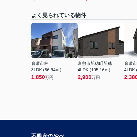
よく見られている物件
倉敷市林
倉敷市船穂町船穂
倉敷市
3LDK (86.94㎡)
4LDK (105.16㎡)
4LDK 
1,850
2,900
2,38
万円
万円
不動産のやべ