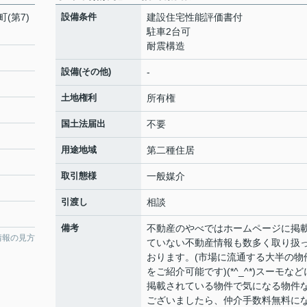
(第7)
設備条件
建設住宅性能評価書付
駐車2台可
耐震構造
設備(その他)
-
土地権利
所有権
国土法届出
不要
用途地域
第二種住居
取引態様
一般媒介
引渡し
相談
備考
不動産のやべではホームページに掲
情報の見方
ていない不動産情報も数多く取り扱
おります。(市場に流通する大半の物
をご紹介可能です)(*^_^*)スーモなど
掲載されている物件で気になる物件
ございましたら、仲介手数料無料に