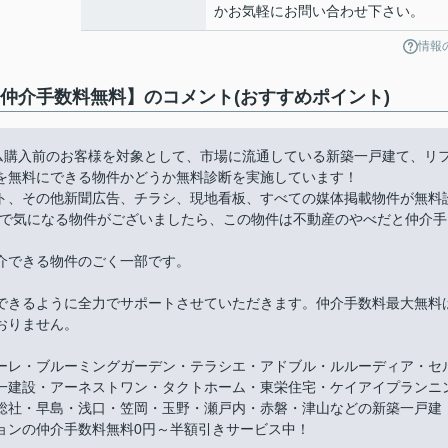
かお気軽にお問い合わせ下さい。
情報
【仲介手数料無料】のコメント(おすすめポイント)
ーム購入前のお客様を対象として、市場に流通している新築一戸建て、リ
を無料にできる物件かどうか無料診断を実施しています！
ト、その他新聞広告、チラシ、現地看板、すべての媒体掲載物件が無料
件で気になる物件がございましたら、この物件は不動産のやべだと仲介手
介できる物件のごく一部です。
できるように全力でサポートさせていただきます。仲介手数料最大無料
おりません。
ーレ・ブルーミングガーデン・テラシエ・アドブル・ルルーディア・セ
一建設・アーネストワン・タクトホーム・東栄住宅・ケイアイプランニ
総社・早島・浅口・笠岡・玉野・瀬戸内・赤磐・津山などの新築一戸建
ョンの仲介手数料無料0円～半額引きサービス中！