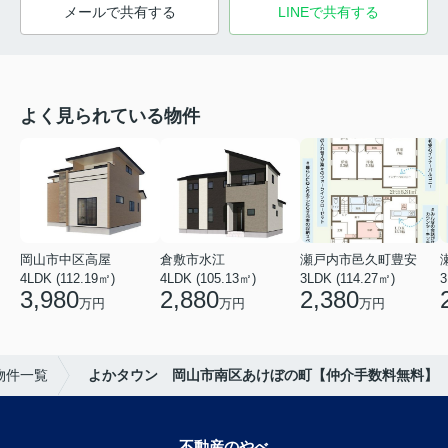
メールで共有する
LINEで共有する
よく見られている物件
岡山市中区高屋
倉敷市水江
瀬戸内市邑久町豊安
4LDK (112.19㎡)
4LDK (105.13㎡)
3LDK (114.27㎡)
3
3,980
2,880
2,380
万円
万円
万円
物件一覧
よかタウン 岡山市南区あけぼの町【仲介手数料無料】
不動産のやべ