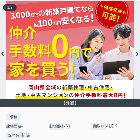
1
/
3
【外観】
-
価格
-
-(-)
4LDK
建物面積
土地面積
間取り
新築
築年数