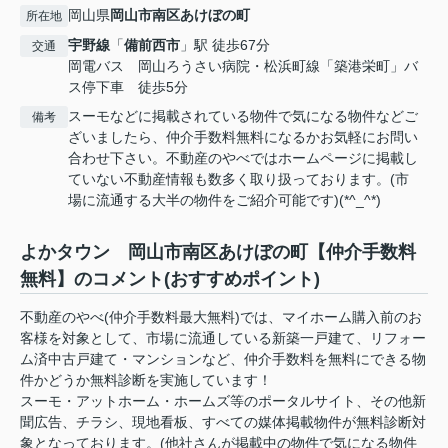
岡山県
岡山市南区
あけぼの町
所在地
宇野線
「
備前西市
」駅 徒歩67分
交通
岡電バス 岡山ろうさい病院・松浜町線「築港栄町」バ
ス停下車 徒歩5分
スーモなどに掲載されている物件で気になる物件などご
備考
ざいましたら、仲介手数料無料になるかお気軽にお問い
合わせ下さい。不動産のやべではホームページに掲載し
ていない不動産情報も数多く取り扱っております。(市
場に流通する大半の物件をご紹介可能です)(*^_^*)
よかタウン 岡山市南区あけぼの町【仲介手数料
無料】のコメント(おすすめポイント)
不動産のやべ(仲介手数料最大無料)では、マイホーム購入前のお
客様を対象として、市場に流通している新築一戸建て、リフォー
ム済中古戸建て・マンションなど、仲介手数料を無料にできる物
件かどうか無料診断を実施しています！
スーモ・アットホーム・ホームズ等のポータルサイト、その他新
聞広告、チラシ、現地看板、すべての媒体掲載物件が無料診断対
象となっております。(他社さんが掲載中の物件で気になる物件