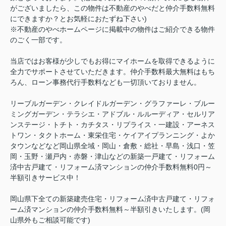
がございましたら、この物件は不動産のやべだと仲介手数料無料
にできますか？とお気軽におたずね下さい)
※不動産のやべホームページに掲載中の物件はご紹介できる物件
のごく一部です。
当店ではお客様が少しでもお得にマイホームを取得できるように
全力でサポートさせていただきます。仲介手数料最大無料はもち
ろん、ローン事務代行手数料なども一切頂いておりません。
リーブルガーデン・クレイドルガーデン・グラファーレ・ブルー
ミングガーデン・テラシエ・アドブル・ルルーディア・セルリア
ンステージ・トチト・カチタス・リプライス・一建設・アーネス
トワン・タクトホーム・東栄住宅・ケイアイプランニング・よか
タウンなどなど岡山県全域・岡山・倉敷・総社・早島・浅口・笠
岡・玉野・瀬戸内・赤磐・津山などの新築一戸建て・リフォーム
済中古戸建て・リフォーム済マンションの仲介手数料無料0円～
半額引きサービス中！
岡山県下全ての新築建売住宅・リフォーム済中古戸建て・リフォ
ーム済マンションの仲介手数料無料～半額引きいたします。(岡
山県外もご相談可能です)