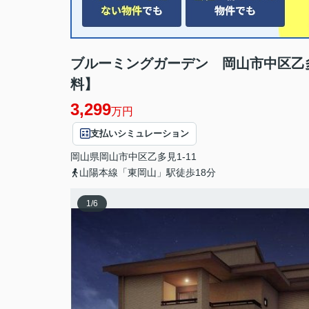
ブルーミングガーデン 岡山市中区乙
料】
3,299
万円
支払いシミュレーション
岡山県
岡山市中区
乙多見
1-11
山陽本線「東岡山」駅徒歩18分
1
/
6