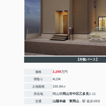
【外観パース】
3,299
万円
価格
4LDK
間取り
155.84㎡
土地面積
岡山県
岡山市中区
乙多見
1-11
所在地
山陽本線
「
東岡山
」駅 徒歩18分
交通