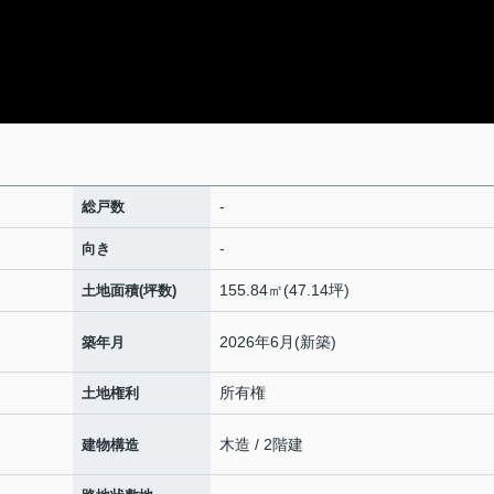
-
総戸数
-
向き
155.84㎡(47.14坪)
土地面積(坪数)
2026年6月(新築)
築年月
所有権
土地権利
木造 / 2階建
建物構造