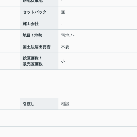
-
路地状敷地
無
セットバック
-
施工会社
宅地 / -
地目 / 地勢
不要
国土法届出要否
総区画数 /
-/-
販売区画数
相談
引渡し