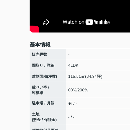
基本情報
-
販売戸数
4LDK
間取り / 詳細
115.51㎡(34.94坪)
建物面積(坪数)
建ぺい率 /
60%/200%
容積率
駐車場 / 月額
有 / -
土地
- / -
(敷金 / 保証金)