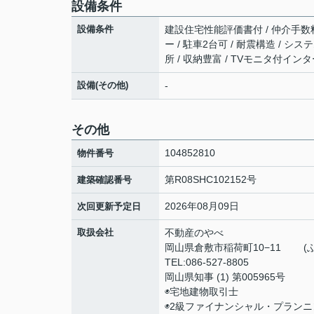
設備条件
設備条件
建設住宅性能評価書付 / 仲介手数料無
ー / 駐車2台可 / 耐震構造 / シ
所 / 収納豊富 / TVモニタ付イン
設備(その他)
-
その他
104852810
物件番号
第R08SHC102152号
建築確認番号
2026年08月09日
次回更新予定日
取扱会社
不動産のやべ
岡山県倉敷市稲荷
TEL:086-527-8805
岡山県知事 (1) 第005965号
◉宅地建物取引士
◉2級ファイナンシャル・プランニ