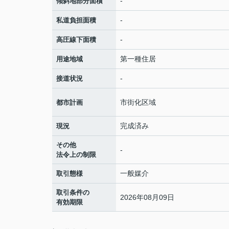
-
傾斜地部分面積
-
私道負担面積
-
高圧線下面積
第一種住居
用途地域
-
接道状況
市街化区域
都市計画
完成済み
現況
その他
-
法令上の制限
一般媒介
取引態様
取引条件の
2026年08月09日
有効期限