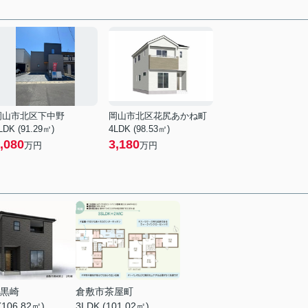
岡山市北区下中野
岡山市北区花尻あかね町
LDK (91.29㎡)
4LDK (98.53㎡)
,080
3,180
万円
万円
黒崎
倉敷市茶屋町
(106.82㎡)
3LDK (101.02㎡)