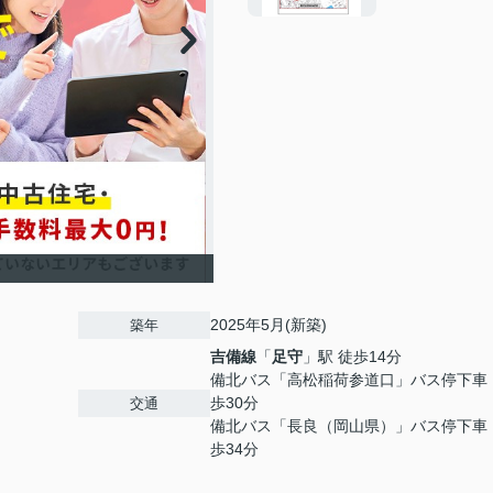
2025年5月(新築)
築年
吉備線
「
足守
」駅 徒歩14分
備北バス「高松稲荷参道口」バス停下車
歩30分
交通
備北バス「長良（岡山県）」バス停下車
歩34分