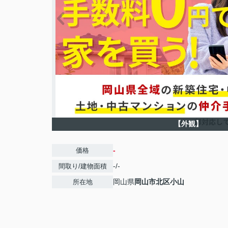
【外観】
-
価格
-/-
間取り/建物面積
岡山県
岡山市北区
小山
所在地