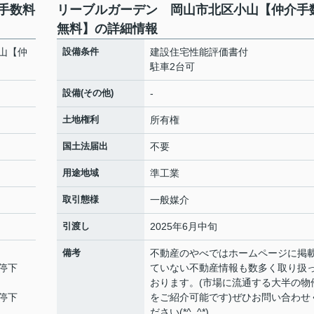
手数料
リーブルガーデン 岡山市北区小山【仲介手
無料】の詳細情報
山【仲
設備条件
建設住宅性能評価書付
駐車2台可
設備(その他)
-
土地権利
所有権
国土法届出
不要
用途地域
準工業
取引態様
一般媒介
引渡し
2025年6月中旬
備考
不動産のやべではホームページに掲
停下
ていない不動産情報も数多く取り扱
おります。(市場に流通する大半の物
停下
をご紹介可能です)ぜひお問い合わせ
ださい(*^_^*)