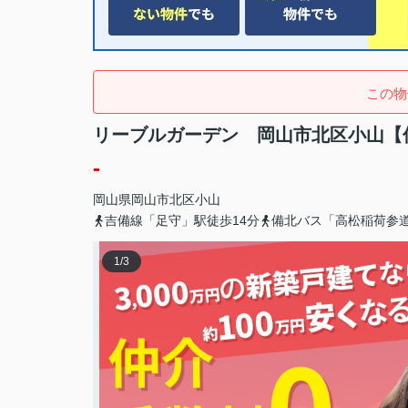
この物
リーブルガーデン 岡山市北区小山【
-
岡山県
岡山市北区
小山
吉備線「足守」駅徒歩14分
備北バス「高松稲荷参
1
/
3