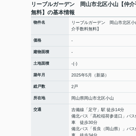
リーブルガーデン 岡山市北区小山【仲介
無料】の基本情報
物件名
リーブルガーデン 岡山市北区小
介手数料無料】
価格
-
建物面積
-
土地面積
-(-)
築年月
2025年5月（新築）
総戸数
2戸
所在地
岡山県
岡山市北区
小山
交通
吉備線
「
足守
」駅 徒歩14分
備北バス「高松稲荷参道口」バス
車 徒歩30分
備北バス「長良（岡山県）」バス
車 徒歩34分