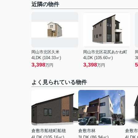
近隣の物件
岡山市北区久米
岡山市北区花尻あかね町
4LDK (104.33㎡)
4LDK (105.60㎡)
3
3,398
3,398
5
万円
万円
よく見られている物件
倉敷市船穂町船穂
倉敷市林
倉敷市
4LDK (105.16㎡)
3LDK (86.94㎡)
4LDK 