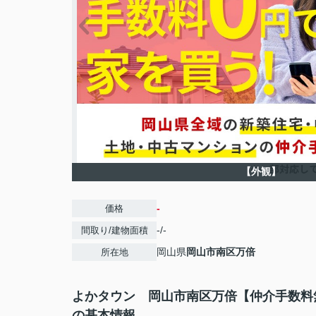
【外観】
-
価格
-/-
間取り/建物面積
岡山県
岡山市南区
万倍
所在地
よかタウン 岡山市南区万倍【仲介手数料
の基本情報