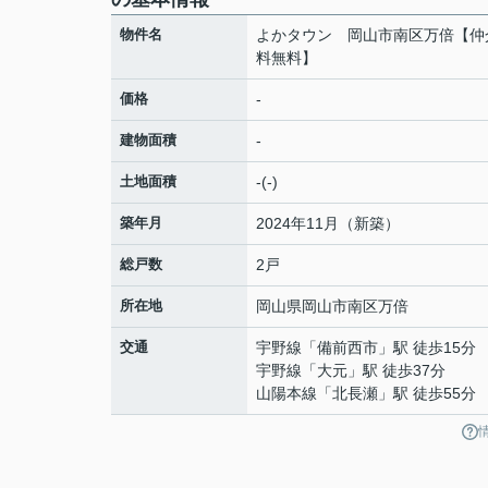
物件名
よかタウン 岡山市南区万倍【仲
料無料】
価格
-
建物面積
-
土地面積
-(-)
築年月
2024年11月（新築）
総戸数
2戸
所在地
岡山県
岡山市南区
万倍
交通
宇野線
「
備前西市
」駅 徒歩15分
宇野線
「
大元
」駅 徒歩37分
山陽本線
「
北長瀬
」駅 徒歩55分