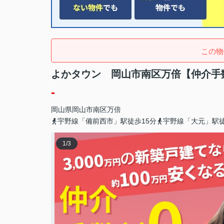
この物
よかタウン 岡山市南区万倍【仲介手
-
岡山県
岡山市南区
万倍
宇野線「備前西市」駅徒歩15分
宇野線「大元」駅徒
1
/
3