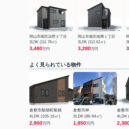
岡山市南区浜野４丁目
岡山市南区南輝１丁目
3LDK (111.78㎡)
3LDK (112.62㎡)
3
3,480
3,280
3
万円
万円
よく見られている物件
倉敷市船穂町船穂
倉敷市林
倉敷市
4LDK (105.16㎡)
3LDK (86.94㎡)
4LDK 
2,900
1,850
2,38
万円
万円