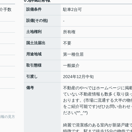
介手数
設備条件
駐車2台可
設備(その他)
-
土地権利
所有権
国土法届出
不要
用途地域
第一種住居
取引態様
一般媒介
引渡し
2024年12月中旬
備考
不動産のやべではホームページに掲
ていない不動産情報も数多く取り扱
おります。(市場に流通する大半の物
をご紹介可能です)ぜひお問い合わせ
ださい(*^_^*)
情報の見方
綺麗で清潔感のある室内が新築戸建
特徴です。駅まで徒歩15分の物件で