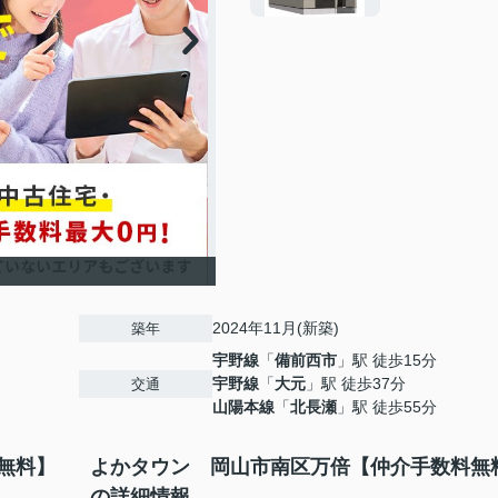
2024年11月(新築)
築年
宇野線
「
備前西市
」駅 徒歩15分
宇野線
「
大元
」駅 徒歩37分
交通
山陽本線
「
北長瀬
」駅 徒歩55分
無料】
よかタウン 岡山市南区万倍【仲介手数料無
の詳細情報