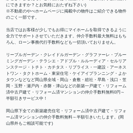
にできますか？とお気軽におたずね下さい)
※不動産のやべホームページに掲載中の物件はご紹介できる物件
のごく一部です。
当店ではお客様が少しでもお得にマイホームを取得できるように
全力でサポートさせていただきます。仲介手数料最大無料はもち
ろん、ローン事務代行手数料なども一切頂いておりません。
リーブルガーデン・クレイドルガーデン・グラファーレ・ブルー
ミングガーデン・テラシエ・アドブル・ルルーディア・セルリア
ンステージ・トチト・カチタス・リプライス・一建設・アーネス
トワン・タクトホーム・東栄住宅・ケイアイプランニング・よか
タウンなどなど岡山県全域・岡山・倉敷・総社・早島・浅口・笠
岡・玉野・瀬戸内・赤磐・津山などの新築一戸建て・リフォーム
済中古戸建て・リフォーム済マンションの仲介手数料無料0円～
半額引きサービス中！
岡山県下全ての新築建売住宅・リフォーム済中古戸建て・リフォ
ーム済マンションの仲介手数料無料～半額引きいたします。(岡
山県外もご相談可能です)