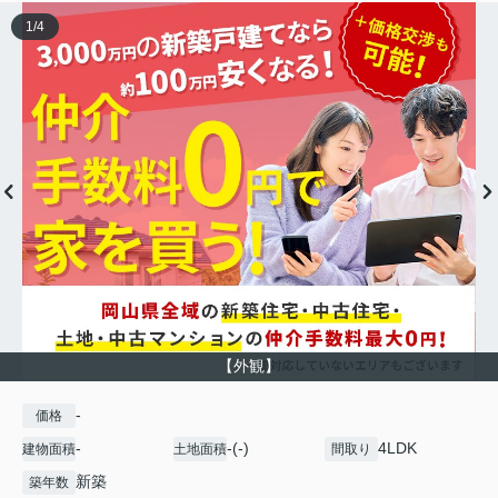
1
/
4
【外観】
-
価格
-
-(-)
4LDK
建物面積
土地面積
間取り
新築
築年数