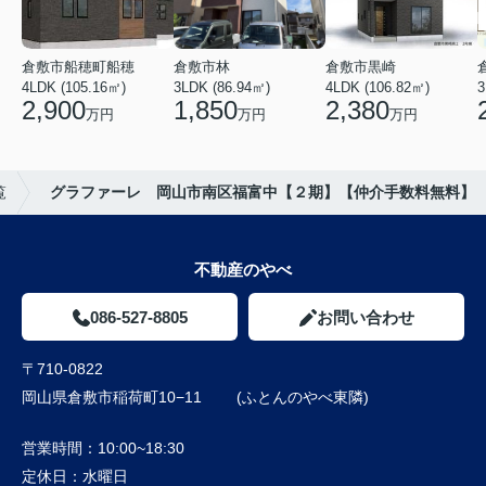
倉敷市船穂町船穂
倉敷市林
倉敷市黒崎
4LDK (105.16㎡)
3LDK (86.94㎡)
4LDK (106.82㎡)
3
2,900
1,850
2,380
万円
万円
万円
覧
グラファーレ 岡山市南区福富中【２期】【仲介手数料無料】
不動産のやべ
086-527-8805
お問い合わせ
〒710-0822
岡山県倉敷市稲荷町10−11 (ふとんのやべ東隣)
営業時間：
10:00~18:30
定休日：
水曜日