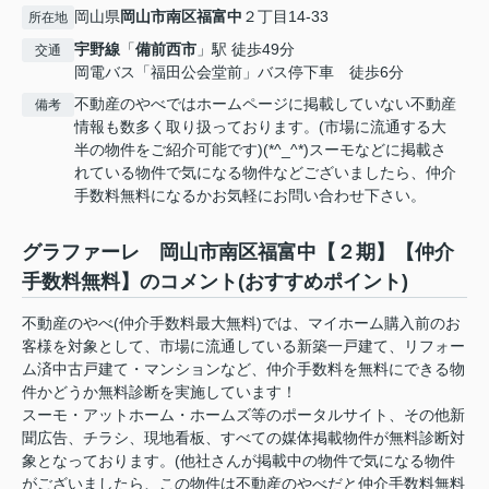
岡山県
岡山市南区
福富中
２丁目14-33
所在地
宇野線
「
備前西市
」駅 徒歩49分
交通
岡電バス「福田公会堂前」バス停下車 徒歩6分
不動産のやべではホームページに掲載していない不動産
備考
情報も数多く取り扱っております。(市場に流通する大
半の物件をご紹介可能です)(*^_^*)スーモなどに掲載さ
れている物件で気になる物件などございましたら、仲介
手数料無料になるかお気軽にお問い合わせ下さい。
グラファーレ 岡山市南区福富中【２期】【仲介
手数料無料】のコメント(おすすめポイント)
不動産のやべ(仲介手数料最大無料)では、マイホーム購入前のお
客様を対象として、市場に流通している新築一戸建て、リフォー
ム済中古戸建て・マンションなど、仲介手数料を無料にできる物
件かどうか無料診断を実施しています！
スーモ・アットホーム・ホームズ等のポータルサイト、その他新
聞広告、チラシ、現地看板、すべての媒体掲載物件が無料診断対
象となっております。(他社さんが掲載中の物件で気になる物件
がございましたら、この物件は不動産のやべだと仲介手数料無料