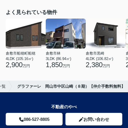
よく見られている物件
倉敷市船穂町船穂
倉敷市林
倉敷市黒崎
4LDK (105.16㎡)
3LDK (86.94㎡)
4LDK (106.82㎡)
3
2,900
1,850
2,380
万円
万円
万円
一覧
グラファーレ 岡山市中区山崎（８期）【仲介手数料無料】
不動産のやべ
086-527-8805
お問い合わせ