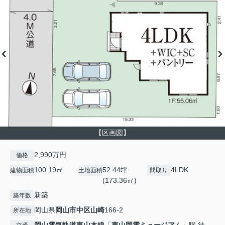
【区画図】
2,990万円
価格
100.19㎡
52.44坪
4LDK
建物面積
土地面積
間取り
(173.36㎡)
新築
築年数
岡山県
岡山市中区
山崎
166-2
所在地
岡山電気軌道東山本線
「
東山岡電ミュージアム
」駅 徒