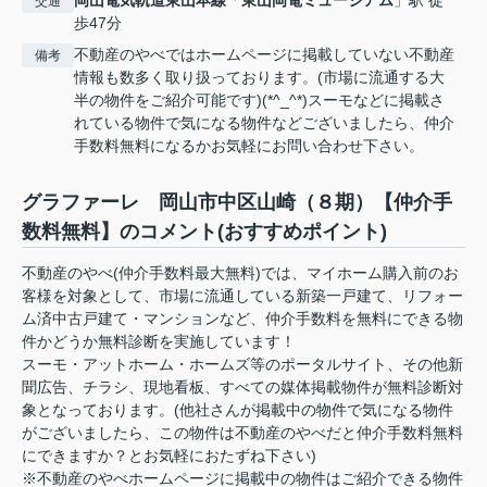
交通
歩47分
不動産のやべではホームページに掲載していない不動産
備考
情報も数多く取り扱っております。(市場に流通する大
半の物件をご紹介可能です)(*^_^*)スーモなどに掲載さ
れている物件で気になる物件などございましたら、仲介
手数料無料になるかお気軽にお問い合わせ下さい。
グラファーレ 岡山市中区山崎（８期）【仲介手
数料無料】のコメント(おすすめポイント)
不動産のやべ(仲介手数料最大無料)では、マイホーム購入前のお
客様を対象として、市場に流通している新築一戸建て、リフォー
ム済中古戸建て・マンションなど、仲介手数料を無料にできる物
件かどうか無料診断を実施しています！
スーモ・アットホーム・ホームズ等のポータルサイト、その他新
聞広告、チラシ、現地看板、すべての媒体掲載物件が無料診断対
象となっております。(他社さんが掲載中の物件で気になる物件
がございましたら、この物件は不動産のやべだと仲介手数料無料
にできますか？とお気軽におたずね下さい)
※不動産のやべホームページに掲載中の物件はご紹介できる物件