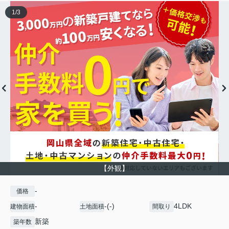
1
/
3
【外観】
-
価格
-
-(-)
4LDK
建物面積
土地面積
間取り
新築
築年数