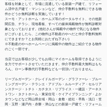
客様を対象として、市場に流通している新築一戸建て、リフォー
ム済中古戸建て・マンションなど、仲介手数料を無料にできる物
件かどうか無料診断を実施しています！
スーモ・アットホーム・ホームズ等のポータルサイト、その他新
聞広告、チラシ、現地看板、すべての媒体掲載物件が無料診断対
象となっております。(他社さんが掲載中の物件で気になる物件
がございましたら、この物件は不動産のやべだと仲介手数料無料
にできますか？とお気軽におたずね下さい)
※不動産のやべホームページに掲載中の物件はご紹介できる物件
のごく一部です。
当店ではお客様が少しでもお得にマイホームを取得できるように
全力でサポートさせていただきます。仲介手数料最大無料はもち
ろん、ローン事務代行手数料なども一切頂いておりません。
リーブルガーデン・クレイドルガーデン・グラファーレ・ブルー
ミングガーデン・テラシエ・アドブル・ルルーディア・セルリア
ンステージ・トチト・カチタス・リプライス・一建設・アーネス
トワン・タクトホーム・東栄住宅・ケイアイプランニング・よか
タウンなどなど岡山県全域・岡山・倉敷・総社・早島・浅口・笠
岡・玉野・瀬戸内・赤磐・津山などの新築一戸建て・リフォーム