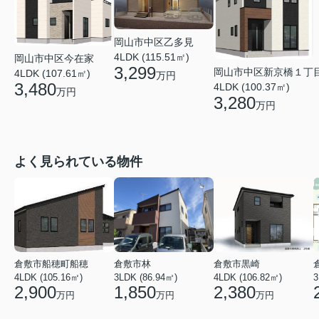
岡山市中区乙多見
4LDK (115.51㎡)
岡山市中区今在家
3,299
岡山市中区新京橋１丁
4LDK (107.61㎡)
万円
3,480
4LDK (100.37㎡)
万円
3,280
万円
よく見られている物件
倉敷市船穂町船穂
倉敷市林
倉敷市黒崎
4LDK (105.16㎡)
3LDK (86.94㎡)
4LDK (106.82㎡)
3
2,900
1,850
2,380
万円
万円
万円