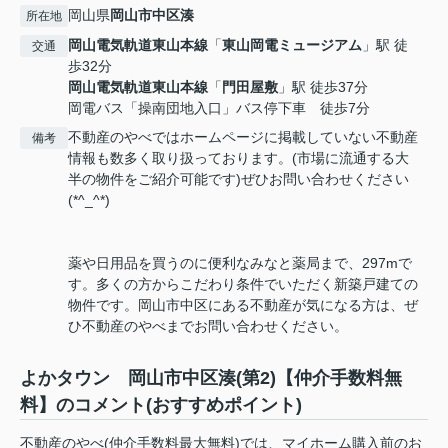
岡山県
岡山市中区
湊
所在地
岡山電気軌道東山本線
「
東山岡電ミュージアム
」駅 徒
交通
歩32分
岡山電気軌道東山本線
「
門田屋敷
」駅 徒歩37分
岡電バス「操南団地入口」バス停下車 徒歩7分
不動産のやべではホームページに掲載していない不動産
備考
情報も数多く取り扱っております。(市場に流通する大
半の物件をご紹介可能です)ぜひお問い合わせください
(*^_^*)
薬や日用品を買うのに便利なみなと薬局まで、297mで
す。多くの方からこだわり条件でいただく新築戸建ての
物件です。岡山市中区にある不動産が気になる方は、ぜ
ひ不動産のやべまでお問い合わせください。
よかタウン 岡山市中区湊(第2)【仲介手数料無
料】のコメント(おすすめポイント)
不動産のやべ(仲介手数料最大無料)では、マイホーム購入前のお