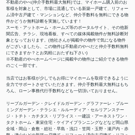
不動産のやべ(仲介手数料最大無料)では、マイホーム購入前のお
客様を対象として、市場に流通している新築一戸建て、リフォー
ム済中古戸建て・マンションなど、仲介手数料を無料にできる物
件かどうか無料診断を実施しています！
スーモ・アットホーム・ホームズ等のポータルサイト、その他新
聞広告、チラシ、現地看板、すべての媒体掲載物件が無料診断対
象となっております。(他社さんが掲載中の物件で気になる物件
がございましたら、この物件は不動産のやべだと仲介手数料無料
にできますか？とお気軽におたずね下さい)
※不動産のやべホームページに掲載中の物件はご紹介できる物件
のごく一部です。
当店ではお客様が少しでもお得にマイホームを取得できるように
全力でサポートさせていただきます。仲介手数料最大無料はもち
ろん、ローン事務代行手数料なども一切頂いておりません。
リーブルガーデン・クレイドルガーデン・グラファーレ・ブルー
ミングガーデン・テラシエ・ルルーディア・セルリアンステー
ジ・トチト・カチタス・リプライス・一建設・アーネストワン・
タクトホーム・東栄住宅・ケイアイプランニングなどなど岡山県
全域・岡山・倉敷・総社・早島・浅口・笠岡・玉野・瀬戸内・赤
磐・津山などの新築一戸建て・リフォーム済中古戸建て・リフォ