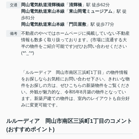
岡山電気軌道清輝橋線
「
清輝橋
」駅 徒歩62分
交通
岡山電気軌道東山本線
「
東山岡電ミュージアム
」駅 徒
歩81分
岡山電気軌道東山本線
「
門田屋敷
」駅 徒歩77分
不動産のやべではホームページに掲載していない不動産
備考
情報も数多く取り扱っております。(市場に流通する大
半の物件をご紹介可能です)ぜひお問い合わせください
(*^_^*)
「ルルーディア 岡山市南区三浜町1丁目」の物件情報
をお探しならお気軽にお問い合わせ下さい。きれいな物
件をお探しの方は、ぜひこちらの新築物件をご覧くださ
い。外観が魅力的な、令和5年8月築の物件となってい
ます。新築戸建ての物件は、室内のレイアウトも自分好
みに変更可能です。
ルルーディア 岡山市南区三浜町1丁目のコメント
(おすすめポイント)