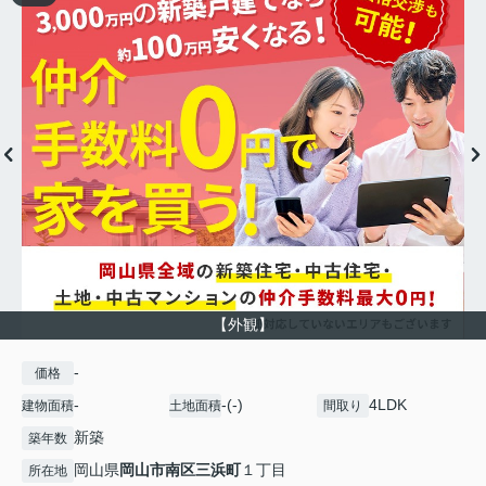
【外観】
-
価格
-
-(-)
4LDK
建物面積
土地面積
間取り
新築
築年数
岡山県
岡山市南区
三浜町
１丁目
所在地