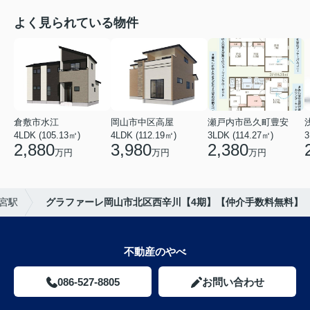
よく見られている物件
倉敷市水江
岡山市中区高屋
瀬戸内市邑久町豊安
4LDK (105.13㎡)
4LDK (112.19㎡)
3LDK (114.27㎡)
3
2,880
3,980
2,380
万円
万円
万円
宮駅
グラファーレ岡山市北区西辛川【4期】【仲介手数料無料】
不動産のやべ
086-527-8805
お問い合わせ