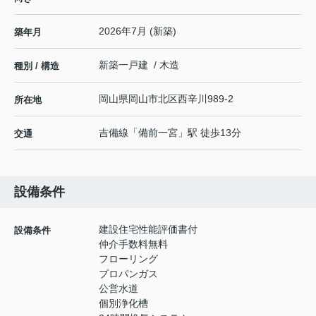
2026年7月 (新築)
築年月
新築一戸建 / 木造
種別 / 構造
岡山県
岡山市北区
西辛川
989-2
所在地
吉備線
「
備前一宮
」駅 徒歩13分
交通
設備条件
建設住宅性能評価書付
設備条件
仲介手数料無料
フローリング
プロパンガス
公営水道
個別浄化槽