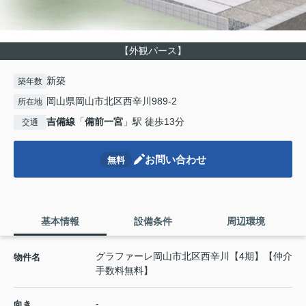
【外観パース】
新築
築年数
岡山県岡山市北区西辛川989-2
所在地
吉備線
「
備前一宮
」駅 徒歩13分
交通
お問い合わせ
無料
基本情報
設備条件
周辺環境
グラファーレ岡山市北区西辛川【4期】【仲介
物件名
手数料無料】
-
向き