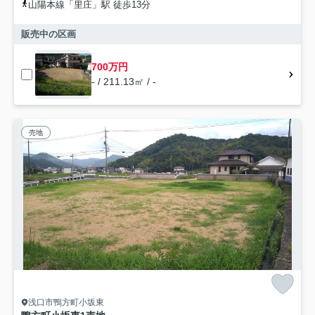
山陽本線「里庄」駅 徒歩13分
販売中の区画
700万円
- / 211.13㎡ / -
売地
浅口市鴨方町小坂東