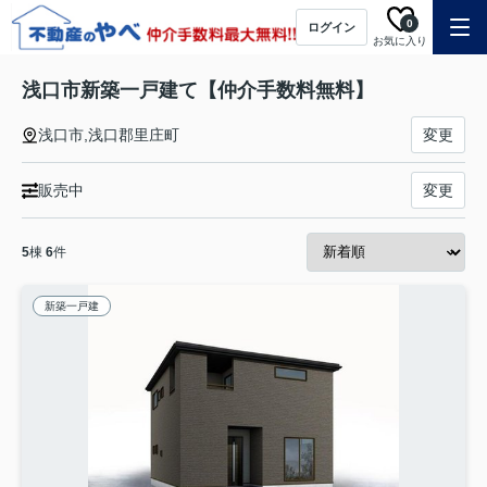
0
ログイン
お気に入り
浅口市新築一戸建て【仲介手数料無料】
浅口市,浅口郡里庄町
変更
販売中
変更
5
棟
6
件
新築一戸建