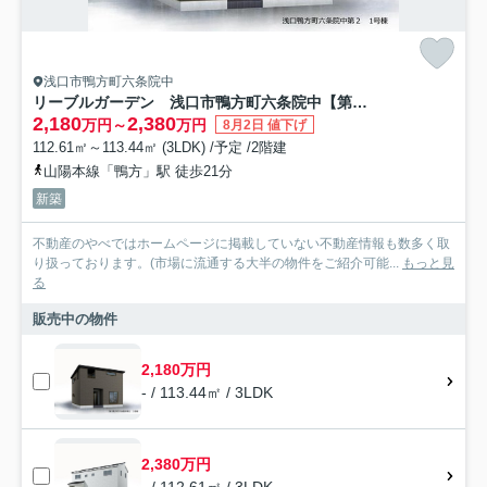
浅口市鴨方町六条院中
リーブルガーデン 浅口市鴨方町六条院中【第２】【仲介手数料無料】
2,180
2,380
万円～
万円
8月2日 値下げ
112.61㎡～113.44㎡ (3LDK) /予定 /2階建
山陽本線「鴨方」駅 徒歩21分
新築
不動産のやべではホームページに掲載していない不動産情報も数多く取
り扱っております。(市場に流通する大半の物件をご紹介可能...
もっと見
る
販売中の物件
2,180万円
- / 113.44㎡ / 3LDK
2,380万円