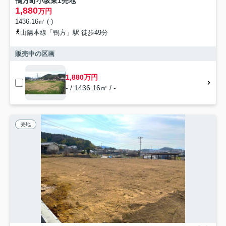
鴨方町小坂東1売地
1,880
万円
1436.16㎡ (-)
山陽本線「鴨方」駅 徒歩49分
販売中の区画
1,880万円
- / 1436.16㎡ / -
売地