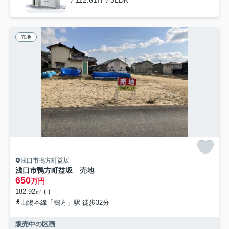
- / 112.61㎡ / 3LDK
売地
浅口市鴨方町益坂
浅口市鴨方町益坂 売地
650
万円
182.92㎡ (-)
山陽本線「鴨方」駅 徒歩32分
販売中の区画