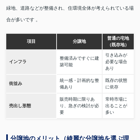
緑地、道路などが整備され、住環境全体が考えられている場
合が多いです 。
普通の宅地
項目
分譲地
（既存地）
引き込みが
整備済みですぐに建
インフラ
必要な場合
築可能
あり
統一感・計画的な整
既存の状態
街並み
備あり
に依存
販売時期に限りあ
常時市場に
売出し形態
り、急ぎの検討が必
出ることが
要
多い
分譲地のメリット（綺麗な分譲地を選ぶ理