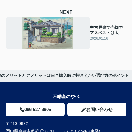
NEXT
中古戸建て売却で
アスベストは大丈
夫？解体や契約時
2026.01.16
の注意点も紹介
地のメリットとデメリットは何？購入時に押さえたい選び方のポイント
不動産のやべ
086-527-8805
お問い合わせ
〒710-0822
岡山県倉敷市稲荷町10−11 (ふとんのやべ東隣)