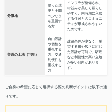
インフラが整備され、
整った環
街並みが美しく暮らし
境と手間
やすく、同時期に入居
分譲地
の少なさ
する住民とのコミュニ
を重視す
ティが形成されやすい
る方
ためです。
自由設計
建築条件が少なく、希
や個性を
望する形や広さに応じ
重視する
た設計が可能で、駅近
普通の土地（宅地）
方、交通
など利便性の高い立地
利便性を
が多い傾向がありま
重視する
す。
方
ご自身の希望に応じて選択する際の判断ポイントは以下の通
りです。