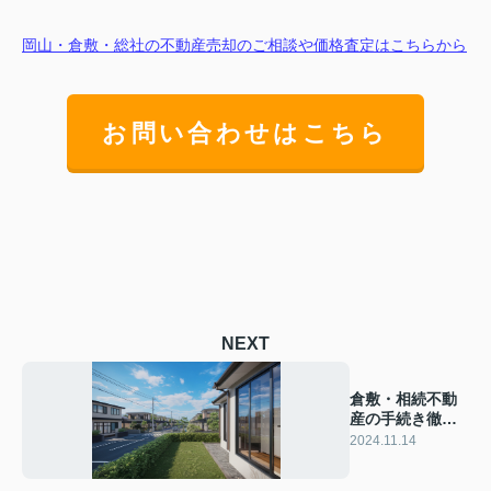
岡山・倉敷・総社の不動産売却のご相談や価格査定はこちらから
お問い合わせはこちら
NEXT
倉敷・相続不動
産の手続き徹底
解説！売却時の
2024.11.14
注意点は？