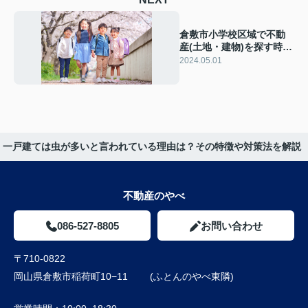
倉敷市小学校区域で不動
産(土地・建物)を探す時の
参考にご使用下さい
2024.05.01
一戸建ては虫が多いと言われている理由は？その特徴や対策法を解説
不動産のやべ
086-527-8805
お問い合わせ
〒710-0822
岡山県倉敷市稲荷町10−11 (ふとんのやべ東隣)