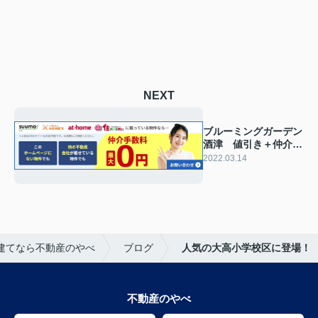
NEXT
ブルーミングガーデン
酒津 値引き＋仲介手
数料無料です！
2022.03.14
建てなら不動産のやべ
ブログ
人気の大高小学校区に登場！
不動産のやべ