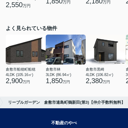
2,180
1,850
万円
万円
2,550
万円
よく見られている物件
倉敷市船穂町船穂
倉敷市林
倉敷市黒崎
4LDK (105.16㎡)
3LDK (86.94㎡)
4LDK (106.82㎡)
3
2,900
1,850
2,380
万円
万円
万円
リーブルガーデン 倉敷市連島町鶴新田(第3)【仲介手数料無料】
不動産のやべ