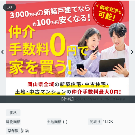
1
/
3
【外観】
-
価格
-
-(-)
4LDK
建物面積
土地面積
間取り
新築
築年数