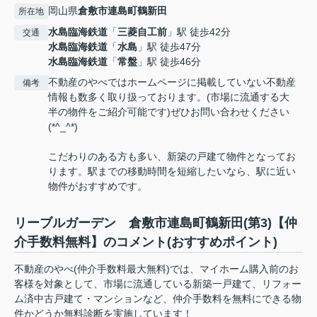
岡山県
倉敷市
連島町鶴新田
所在地
水島臨海鉄道
「
三菱自工前
」駅 徒歩42分
交通
水島臨海鉄道
「
水島
」駅 徒歩47分
水島臨海鉄道
「
常盤
」駅 徒歩46分
不動産のやべではホームページに掲載していない不動産
備考
情報も数多く取り扱っております。(市場に流通する大
半の物件をご紹介可能です)ぜひお問い合わせください
(*^_^*)
こだわりのある方も多い、新築の戸建て物件となってお
ります。駅までの移動時間を短縮したいなら、駅に近い
物件がおすすめです。
リーブルガーデン 倉敷市連島町鶴新田(第3)【仲
介手数料無料】のコメント(おすすめポイント)
不動産のやべ(仲介手数料最大無料)では、マイホーム購入前のお
客様を対象として、市場に流通している新築一戸建て、リフォー
ム済中古戸建て・マンションなど、仲介手数料を無料にできる物
件かどうか無料診断を実施しています！