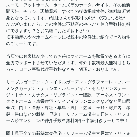
スーモ・アットホーム・ホームズ等のポータルサイト、その他新
聞広告、チラシ、現地看板、すべての媒体掲載物件が無料診断対
象となっております。(他社さんが掲載中の物件で気になる物件
がございましたら、この物件は不動産のやべだと仲介手数料無料
にできますか？とお気軽におたずね下さい)
※不動産のやべホームページに掲載中の物件はご紹介できる物件
のごく一部です。
当店ではお客様が少しでもお得にマイホームを取得できるように
全力でサポートさせていただきます。仲介手数料最大無料はもち
ろん、ローン事務代行手数料なども一切頂いておりません。
リーブルガーデン・クレイドルガーデン・グラファーレ・ブルー
ミングガーデン・テラシエ・ルルーディア・セルリアンステー
ジ・トチト・カチタス・リプライス・一建設・アーネストワン・
タクトホーム・東栄住宅・ケイアイプランニングなどなど岡山県
全域・岡山・倉敷・総社・早島・浅口・笠岡・玉野・瀬戸内・赤
磐・津山などの新築一戸建て・リフォーム済中古戸建て・リフォ
ーム済マンションの仲介手数料無料0円～半額引きサービス中！
岡山県下全ての新築建売住宅・リフォーム済中古戸建て・リフォ