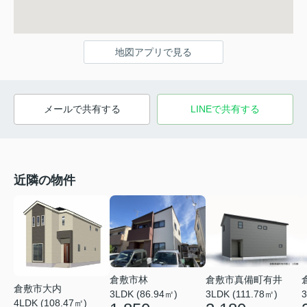
地図アプリで見る
メールで共有する
LINEで共有する
近隣の物件
倉敷市真備町有井
倉敷市林
倉敷市大内
3LDK (111.78㎡)
3
3LDK (86.94㎡)
4LDK (108.47㎡)