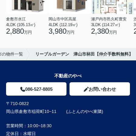
倉敷市水江
岡山市中区高屋
瀬戸内市邑久町豊安
4LDK (105.13㎡)
4LDK (112.19㎡)
3LDK (114.27㎡)
3
2,880
3,980
2,380
万円
万円
万円
市の物件一覧
リーブルガーデン 津山市林田【仲介手数料無料】
不動産のやべ
086-527-8805
お問い合わせ
〒710-0822
岡山県倉敷市稲荷町10−11 (ふとんのやべ東隣)
営業時間：
10:00~18:30
定休日：
水曜日