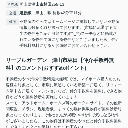
岡山県
津山市
林田
255-13
所在地
姫新線
「
津山
」駅 徒歩42分車11分
交通
不動産のやべではホームページに掲載していない不動産
備考
情報も数多く取り扱っております。(市場に流通する大
半の物件をご紹介可能です)(*^_^*)スーモなどに掲載さ
れている物件で気になる物件などございましたら、仲介
手数料無料になるかお気軽にお問い合わせ下さい。
リーブルガーデン 津山市林田【仲介手数料無
料】のコメント(おすすめポイント)
不動産のやべ(仲介手数料最大無料)では、マイホーム購入前のお
客様を対象として、市場に流通している新築一戸建て、リフォー
ム済中古戸建て・マンションなど、仲介手数料を無料にできる物
件かどうか無料診断を実施しています！
スーモ・アットホーム・ホームズ等のポータルサイト、その他新
聞広告、チラシ、現地看板、すべての媒体掲載物件が無料診断対
象となっております。(他社さんが掲載中の物件で気になる物件
がございましたら、この物件は不動産のやべだと仲介手数料無料
にできますか？とお気軽におたずね下さい)