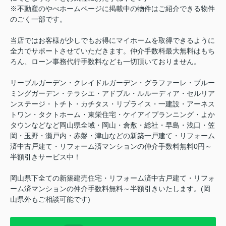
※不動産のやべホームページに掲載中の物件はご紹介できる物件
のごく一部です。
当店ではお客様が少しでもお得にマイホームを取得できるように
全力でサポートさせていただきます。仲介手数料最大無料はもち
ろん、ローン事務代行手数料なども一切頂いておりません。
リーブルガーデン・クレイドルガーデン・グラファーレ・ブルー
ミングガーデン・テラシエ・アドブル・ルルーディア・セルリア
ンステージ・トチト・カチタス・リプライス・一建設・アーネス
トワン・タクトホーム・東栄住宅・ケイアイプランニング・よか
タウンなどなど岡山県全域・岡山・倉敷・総社・早島・浅口・笠
岡・玉野・瀬戸内・赤磐・津山などの新築一戸建て・リフォーム
済中古戸建て・リフォーム済マンションの仲介手数料無料0円～
半額引きサービス中！
岡山県下全ての新築建売住宅・リフォーム済中古戸建て・リフォ
ーム済マンションの仲介手数料無料～半額引きいたします。(岡
山県外もご相談可能です)