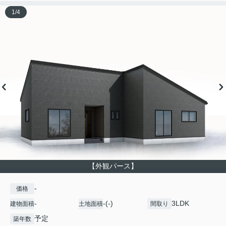
1
/
4
【外観パース】
-
価格
-
-(-)
3LDK
建物面積
土地面積
間取り
予定
築年数