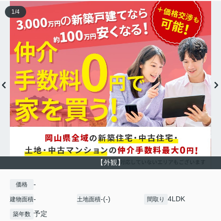
1
/
4
【外観】
-
価格
-
-(-)
4LDK
建物面積
土地面積
間取り
予定
築年数