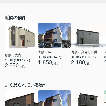
近隣の物件
倉敷市真備町有井
倉敷市林
倉敷市大内
3LDK (111.78㎡)
3
3LDK (86.94㎡)
4LDK (108.47㎡)
2,180
1,850
万円
万円
2,550
万円
よく見られている物件