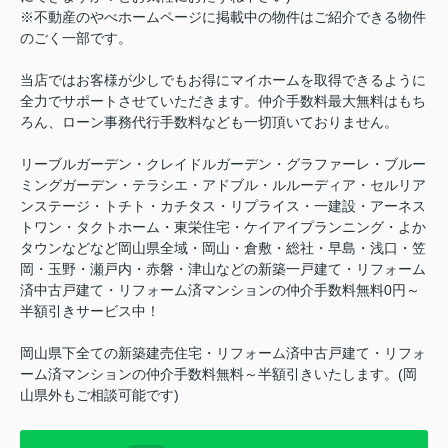
※不動産のやべホームページに掲載中の物件はご紹介できる物件
のごく一部です。
当店ではお客様が少しでもお得にマイホームを取得できるように
全力でサポートさせていただきます。仲介手数料最大無料はもち
ろん、ローン事務代行手数料なども一切頂いておりません。
リーブルガーデン・クレイドルガーデン・グラファーレ・ブルー
ミングガーデン・テラシエ・アドブル・ルルーディア・セルリア
ンステージ・トチト・カチタス・リプライス・一建設・アーネス
トワン・タクトホーム・東栄住宅・ケイアイプランニング・よか
タウンなどなど岡山県全域・岡山・倉敷・総社・早島・浅口・笠
岡・玉野・瀬戸内・赤磐・津山などの新築一戸建て・リフォーム
済中古戸建て・リフォーム済マンションの仲介手数料無料0円～
半額引きサービス中！
岡山県下全ての新築建売住宅・リフォーム済中古戸建て・リフォ
ーム済マンションの仲介手数料無料～半額引きいたします。(岡
山県外もご相談可能です)