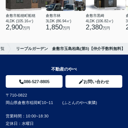
倉敷市船穂町船穂
倉敷市林
倉敷市黒崎
4LDK (105.16㎡)
3LDK (86.94㎡)
4LDK (106.82㎡)
3
2,900
1,850
2,380
万円
万円
万円
一覧
リーブルガーデン 倉敷市玉島柏島(第5)【仲介手数料無料】
不動産のやべ
086-527-8805
お問い合わせ
〒710-0822
岡山県倉敷市稲荷町10−11 (ふとんのやべ東隣)
営業時間：
10:00~18:30
定休日：
水曜日