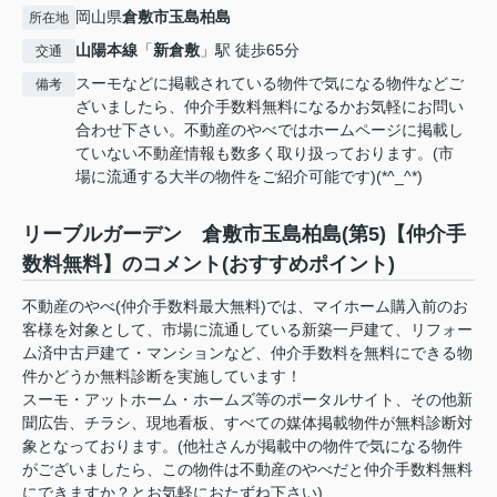
岡山県
倉敷市
玉島柏島
所在地
山陽本線
「
新倉敷
」駅 徒歩65分
交通
スーモなどに掲載されている物件で気になる物件などご
備考
ざいましたら、仲介手数料無料になるかお気軽にお問い
合わせ下さい。不動産のやべではホームページに掲載し
ていない不動産情報も数多く取り扱っております。(市
場に流通する大半の物件をご紹介可能です)(*^_^*)
リーブルガーデン 倉敷市玉島柏島(第5)【仲介手
数料無料】のコメント(おすすめポイント)
不動産のやべ(仲介手数料最大無料)では、マイホーム購入前のお
客様を対象として、市場に流通している新築一戸建て、リフォー
ム済中古戸建て・マンションなど、仲介手数料を無料にできる物
件かどうか無料診断を実施しています！
スーモ・アットホーム・ホームズ等のポータルサイト、その他新
聞広告、チラシ、現地看板、すべての媒体掲載物件が無料診断対
象となっております。(他社さんが掲載中の物件で気になる物件
がございましたら、この物件は不動産のやべだと仲介手数料無料
にできますか？とお気軽におたずね下さい)