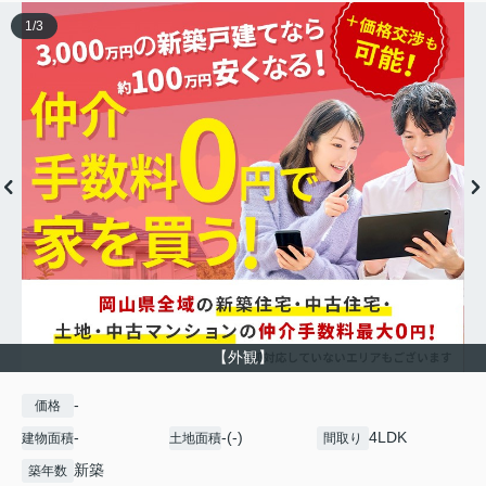
1
/
3
【外観】
-
価格
-
-(-)
4LDK
建物面積
土地面積
間取り
新築
築年数