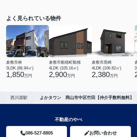
よく見られている物件
倉敷市林
倉敷市船穂町船穂
倉敷市黒崎
3LDK (86.94㎡)
4LDK (105.16㎡)
4LDK (106.82㎡)
3
1,850
2,900
2,380
万円
万円
万円
西川原駅
よかタウン 岡山市中区竹田【仲介手数料無料】
不動産のやべ
086-527-8805
お問い合わせ