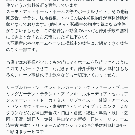
件かどうか無料診断を実施しています！
スーモ・アットホーム・ホームズ等のポータルサイト、その他新
聞広告、チラシ、現地看板、すべての媒体掲載物件が無料診断対
象となっております。(他社さんが掲載中の物件で気になる物件
がございましたら、この物件は不動産のやべだと仲介手数料無料
にできますか？とお気軽におたずね下さい)
※不動産のやべホームページに掲載中の物件はご紹介できる物件
のごく一部です。
当店ではお客様が少しでもお得にマイホームを取得できるように
全力でサポートさせていただきます。仲介手数料最大無料はもち
ろん、ローン事務代行手数料なども一切頂いておりません。
リーブルガーデン・クレイドルガーデン・グラファーレ・ブルー
ミングガーデン・テラシエ・アドブル・ルルーディア・セルリア
ンステージ・トチト・カチタス・リプライス・一建設・アーネス
トワン・タクトホーム・東栄住宅・ケイアイプランニング・よか
タウンなどなど岡山県全域・岡山・倉敷・総社・早島・浅口・笠
岡・玉野・瀬戸内・赤磐・津山などの新築一戸建て・リフォーム
済中古戸建て・リフォーム済マンションの仲介手数料無料0円～
半額引きサービス中！