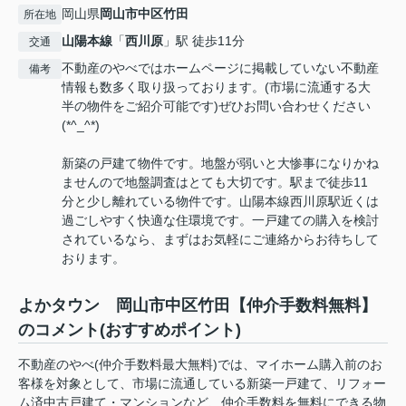
岡山県
岡山市中区
竹田
所在地
山陽本線
「
西川原
」駅 徒歩11分
交通
不動産のやべではホームページに掲載していない不動産
備考
情報も数多く取り扱っております。(市場に流通する大
半の物件をご紹介可能です)ぜひお問い合わせください
(*^_^*)
新築の戸建て物件です。地盤が弱いと大惨事になりかね
ませんので地盤調査はとても大切です。駅まで徒歩11
分と少し離れている物件です。山陽本線西川原駅近くは
過ごしやすく快適な住環境です。一戸建ての購入を検討
されているなら、まずはお気軽にご連絡からお待ちして
おります。
よかタウン 岡山市中区竹田【仲介手数料無料】
のコメント(おすすめポイント)
不動産のやべ(仲介手数料最大無料)では、マイホーム購入前のお
客様を対象として、市場に流通している新築一戸建て、リフォー
ム済中古戸建て・マンションなど、仲介手数料を無料にできる物