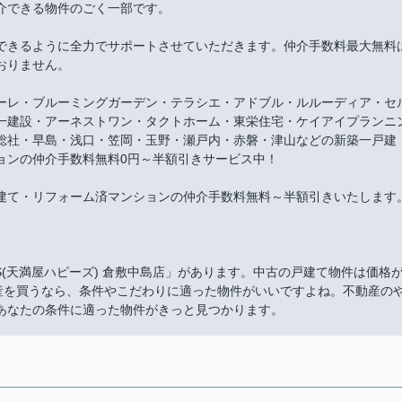
介できる物件のごく一部です。
できるように全力でサポートさせていただきます。仲介手数料最大無料
おりません。
ーレ・ブルーミングガーデン・テラシエ・アドブル・ルルーディア・セ
一建設・アーネストワン・タクトホーム・東栄住宅・ケイアイプランニ
総社・早島・浅口・笠岡・玉野・瀬戸内・赤磐・津山などの新築一戸建
ョンの仲介手数料無料0円～半額引きサービス中！
建て・リフォーム済マンションの仲介手数料無料～半額引きいたします
PY'S(天満屋ハピーズ) 倉敷中島店」があります。中古の戸建て物件は価格
動産を買うなら、条件やこだわりに適った物件がいいですよね。不動産の
あなたの条件に適った物件がきっと見つかります。