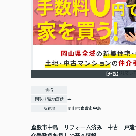
【外観】
-
価格
-/-
間取り/建物面積
岡山県
倉敷市
中島
所在地
倉敷市中島 リフォーム済み 中古一戸建
介手数料無料】の基本情報