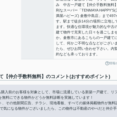
み 中古一戸建て【仲介手数料無料
利なスーパー「TENMAYA HAPPY'S(
満屋ハピーズ) 倉敷中島店」まで497
す。駅まで徒歩14分の場所に立地し
ます。快適な住環境が魅力的な中古
建て物件で充実した日々を過ごしま
か。倉敷市にあるこちらの一戸建て
して、何かご不明な点などがござい
たら、ぜひお問い合わせ下さい。内
約なども承っております。
情報
て【仲介手数料無料】のコメント(おすすめポイント)
ーム購入前のお客様を対象として、市場に流通している新築一戸建て、リ
を無料にできる物件かどうか無料診断を実施しています！
ト、その他新聞広告、チラシ、現地看板、すべての媒体掲載物件が無料
件で気になる物件がございましたら、この物件は不動産のやべだと仲介手