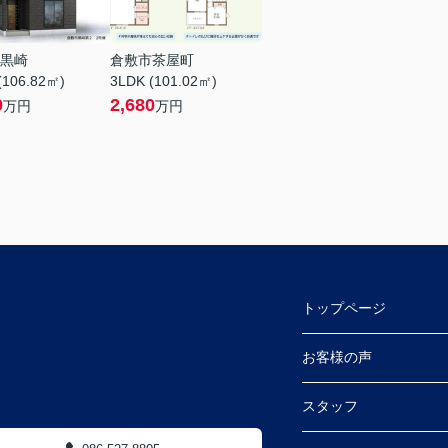
黒崎
倉敷市茶屋町
(106.82㎡)
3LDK (101.02㎡)
0
2,680
万円
万円
トップページ
 (ふとんのやべ東隣)
お客様の声
スタッフ