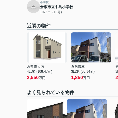
小学校
倉敷市立中島小学校
1025ｍ（13分）
近隣の物件
倉敷市大内
倉敷市林
4LDK (108.47㎡)
3LDK (86.94㎡)
3
2,550
1,850
2
万円
万円
よく見られている物件