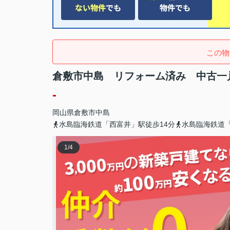
この物
倉敷市中島 リフォーム済み 中古一
-
岡山県
倉敷市
中島
水島臨海鉄道「西富井」駅徒歩14分
水島臨海鉄道「
1
/
4