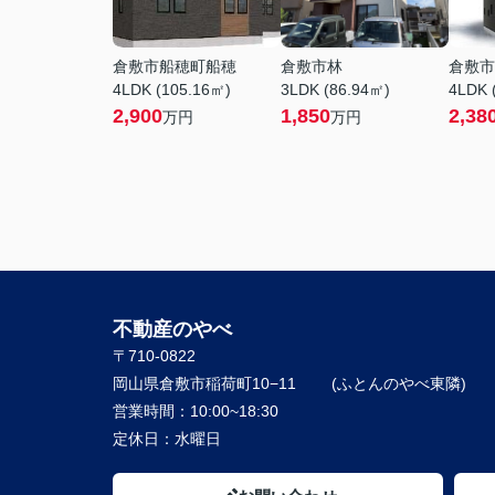
倉敷市船穂町船穂
倉敷市林
倉敷市
4LDK (105.16㎡)
3LDK (86.94㎡)
4LDK 
2,900
1,850
2,38
万円
万円
不動産のやべ
〒710-0822
岡山県倉敷市稲荷町10−11
営業時間：
10:00~18:30
定休日：
水曜日