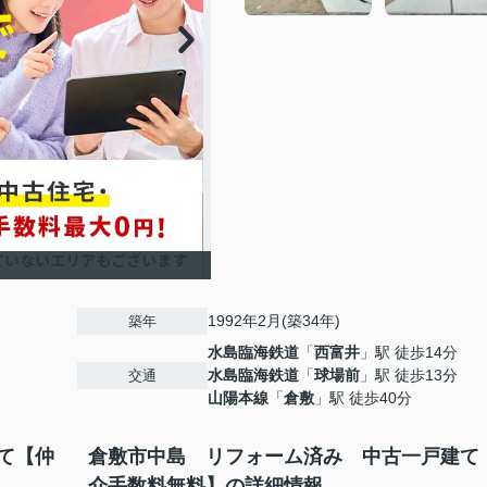
1992年2月(築34年)
築年
水島臨海鉄道
「
西富井
」駅 徒歩14分
水島臨海鉄道
「
球場前
」駅 徒歩13分
交通
山陽本線
「
倉敷
」駅 徒歩40分
て【仲
倉敷市中島 リフォーム済み 中古一戸建て
介手数料無料】の詳細情報