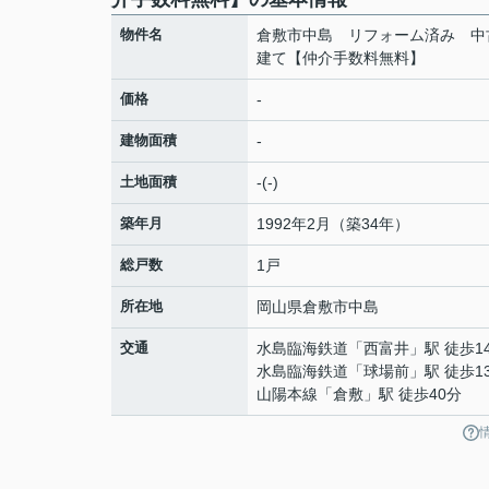
物件名
倉敷市中島 リフォーム済み 中
建て【仲介手数料無料】
価格
-
建物面積
-
土地面積
-(-)
築年月
1992年2月（築34年）
総戸数
1戸
所在地
岡山県
倉敷市
中島
交通
水島臨海鉄道
「
西富井
」駅 徒歩1
水島臨海鉄道
「
球場前
」駅 徒歩1
山陽本線
「
倉敷
」駅 徒歩40分