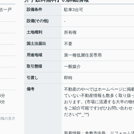
古一戸
設備条件
駐車3台可
設備(その他)
-
土地権利
所有権
国土法届出
不要
用途地域
第一種低層住居専用
取引態様
一般媒介
引渡し
即時
備考
不動産のやべではホームページに掲
4分
ていない不動産情報も数多く取り扱
3分
おります。(市場に流通する大半の物
をご紹介可能です)ぜひお問い合わせ
ださい(*^_^*)
情報の見方
新着情報：倉敷市中島 リフォーム