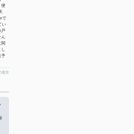
】便
天
mで
てい
の戸
せん
に関
まし
覧予
の見方
フ
診