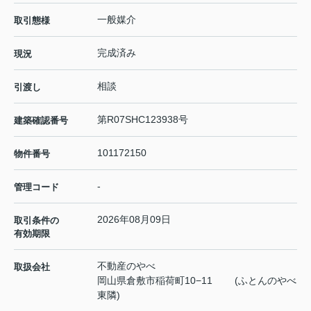
一般媒介
取引態様
完成済み
現況
相談
引渡し
第R07SHC123938号
建築確認番号
101172150
物件番号
-
管理コード
2026年08月09日
取引条件の
有効期限
不動産のやべ
取扱会社
岡山県倉敷市稲荷町10−11 (ふとんのやべ
東隣)