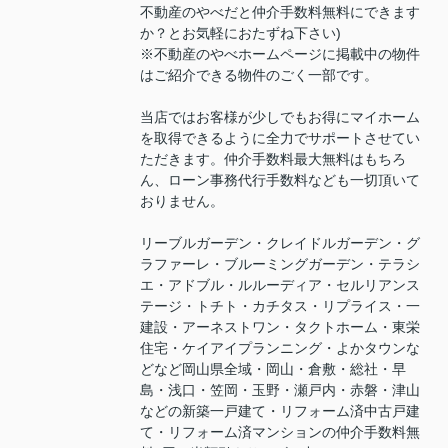
不動産のやべだと仲介手数料無料にできます
か？とお気軽におたずね下さい)
※不動産のやべホームページに掲載中の物件
はご紹介できる物件のごく一部です。
当店ではお客様が少しでもお得にマイホーム
を取得できるように全力でサポートさせてい
ただきます。仲介手数料最大無料はもちろ
ん、ローン事務代行手数料なども一切頂いて
おりません。
リーブルガーデン・クレイドルガーデン・グ
ラファーレ・ブルーミングガーデン・テラシ
エ・アドブル・ルルーディア・セルリアンス
テージ・トチト・カチタス・リプライス・一
建設・アーネストワン・タクトホーム・東栄
住宅・ケイアイプランニング・よかタウンな
どなど岡山県全域・岡山・倉敷・総社・早
島・浅口・笠岡・玉野・瀬戸内・赤磐・津山
などの新築一戸建て・リフォーム済中古戸建
て・リフォーム済マンションの仲介手数料無