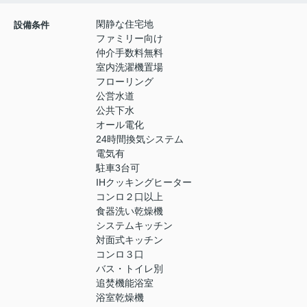
閑静な住宅地
設備条件
ファミリー向け
仲介手数料無料
室内洗濯機置場
フローリング
公営水道
公共下水
オール電化
24時間換気システム
電気有
駐車3台可
IHクッキングヒーター
コンロ２口以上
食器洗い乾燥機
システムキッチン
対面式キッチン
コンロ３口
バス・トイレ別
追焚機能浴室
浴室乾燥機