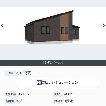
【外観パース】
2,900万円
価格
支払いシミュレーション
105.16㎡
4LDK
建物面積
間取り
新築
1階建
築年数
階建て