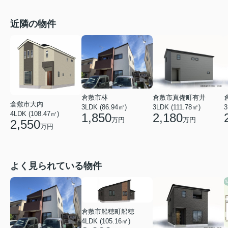
近隣の物件
倉敷市真備町有井
倉敷市林
倉敷市大内
3LDK (111.78㎡)
3
3LDK (86.94㎡)
4LDK (108.47㎡)
2,180
1,850
万円
万円
2,550
万円
よく見られている物件
倉敷市船穂町船穂
4LDK (105.16㎡)