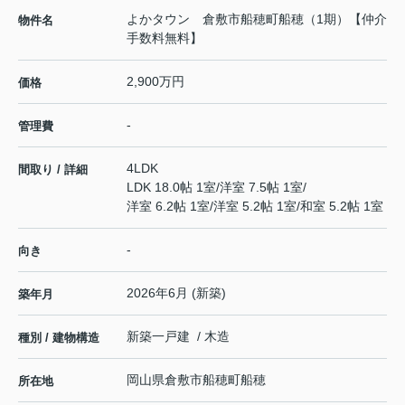
よかタウン 倉敷市船穂町船穂（1期）【仲介
物件名
手数料無料】
2,900万円
価格
-
管理費
4LDK
間取り / 詳細
LDK 18.0帖 1室
/
洋室 7.5帖 1室
/
洋室 6.2帖 1室
/
洋室 5.2帖 1室
/
和室 5.2帖 1室
-
向き
2026年6月 (新築)
築年月
新築一戸建 / 木造
種別 / 建物構造
岡山県
倉敷市
船穂町船穂
所在地