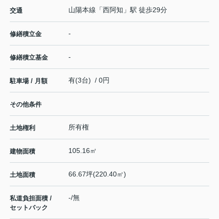
山陽本線
「
西阿知
」駅 徒歩29分
交通
-
修繕積立金
-
修繕積立基金
有(3台) / 0円
駐車場 / 月額
その他条件
所有権
土地権利
105.16㎡
建物面積
66.67坪(220.40㎡)
土地面積
-/無
私道負担面積 /
セットバック