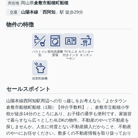
岡山県
倉敷市
船穂町船穂
所在地
山陽本線
「
西阿知
」駅 徒歩29分
交通
物件の特徴
バストイレ
室内洗濯機
TVモニタ
カウンター
別
置場
付きインタ
キッチン
ーホン
浴室乾燥機
セールスポイント
山陽本線西阿知駅周辺への引っ越しをお考えなら「よかタウン
倉敷市船穂町船穂（1期）【仲介手数料】」。倉敷市立船穂小学
校が徒歩14分のところにあり、お子様の通学も便利です。家族皆
で暮らすなら広々とした4LDKの物件。不動産のやべで不動産を
探しませんか。人生に何度とない不動産購入だからこそ、不動産
のやべにお任せください。数多くの不動産情報を取り扱っており