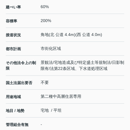
60%
建ぺい率
200%
容積率
角地(北 公道 4.4m)(西 公道 4.0m)
接道状況
市街化区域
都市計画
景観法/宅地造成及び特定盛土等規制法/日影制
その他法令上の制
限
限有/法第22条区域、下水道処理区域
不要
国土法届出要否
第二種中高層住居専用
用途地域
宅地 / 平坦
地目 / 地勢
-
管理組合有無