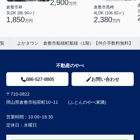
2,900
万円
倉敷市黒崎
倉敷市林
3
4LDK (106.82㎡)
3LDK (86.94㎡)
2,380
1,850
万円
万円
覧
よかタウン 倉敷市船穂町船穂（1期）【仲介手数料無料】
不動産のやべ
086-527-8805
お問い合わせ
〒710-0822
岡山県倉敷市稲荷町10−11 (ふとんのやべ東隣)
営業時間：
10:00~18:30
定休日：
水曜日