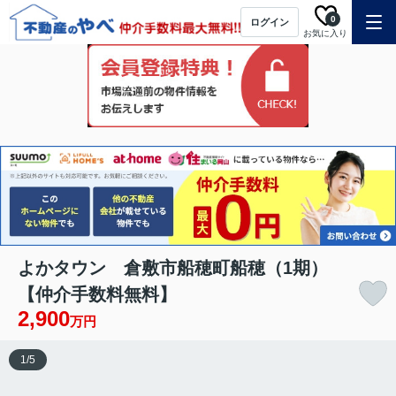
0
ログイン
お気に入り
よかタウン 倉敷市船穂町船穂（1期）
【仲介手数料無料】
2,900
万円
1
/
5