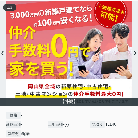
1
/
3
【外観】
-
価格
-
-(-)
4LDK
建物面積
土地面積
間取り
新築
築年数