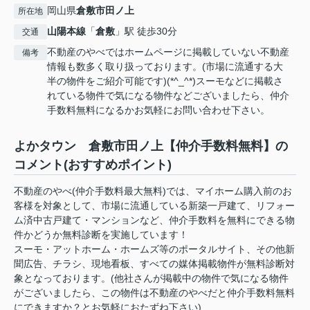
岡山県
倉敷市
田ノ上
所在地
山陽本線
「
倉敷
」駅 徒歩30分
交通
不動産のやべではホームページに掲載していない不動産
備考
情報も数多く取り扱っております。(市場に流通する大
半の物件をご紹介可能です)(*^_^*)スーモなどに掲載さ
れている物件で気になる物件などございましたら、仲介
手数料無料になるかお気軽にお問い合わせ下さい。
よかタウン 倉敷市田ノ上【仲介手数料無料】の
コメント(おすすめポイント)
不動産のやべ(仲介手数料最大無料)では、マイホーム購入前のお
客様を対象として、市場に流通している新築一戸建て、リフォー
ム済中古戸建て・マンションなど、仲介手数料を無料にできる物
件かどうか無料診断を実施しています！
スーモ・アットホーム・ホームズ等のポータルサイト、その他新
聞広告、チラシ、現地看板、すべての媒体掲載物件が無料診断対
象となっております。(他社さんが掲載中の物件で気になる物件
がございましたら、この物件は不動産のやべだと仲介手数料無料
にできますか？とお気軽におたずね下さい)