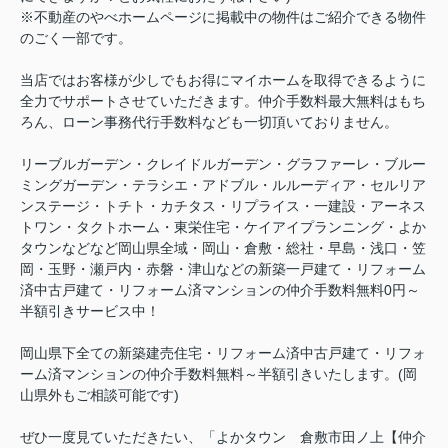
※不動産のやべホームページに掲載中の物件はご紹介できる物件
のごく一部です。
当店ではお客様が少しでもお得にマイホームを取得できるように
全力でサポートさせていただきます。仲介手数料最大無料はもち
ろん、ローン事務代行手数料なども一切頂いておりません。
リーブルガーデン・クレイドルガーデン・グラファーレ・ブルー
ミングガーデン・テラシエ・アドブル・ルルーディア・セルリア
ンステージ・トチト・カチタス・リプライス・一建設・アーネス
トワン・タクトホーム・東栄住宅・ケイアイプランニング・よか
タウンなどなど岡山県全域・岡山・倉敷・総社・早島・浅口・笠
岡・玉野・瀬戸内・赤磐・津山などの新築一戸建て・リフォーム
済中古戸建て・リフォーム済マンションの仲介手数料無料0円～
半額引きサービス中！
岡山県下全ての新築建売住宅・リフォーム済中古戸建て・リフォ
ーム済マンションの仲介手数料無料～半額引きいたします。(岡
山県外もご相談可能です)
ぜひ一度見ていただきたい、「よかタウン 倉敷市田ノ上【仲介