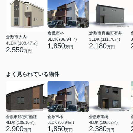
倉敷市真備町有井
倉敷市林
倉敷市大内
3LDK (111.78㎡)
3
3LDK (86.94㎡)
4LDK (108.47㎡)
2,180
1,850
万円
万円
2,550
万円
よく見られている物件
倉敷市船穂町船穂
倉敷市林
倉敷市黒崎
4LDK (105.16㎡)
3LDK (86.94㎡)
4LDK (106.82㎡)
3
2,900
1,850
2,380
万円
万円
万円