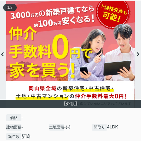
1
/
2
【外観】
-
価格
-
-(-)
4LDK
建物面積
土地面積
間取り
新築
築年数