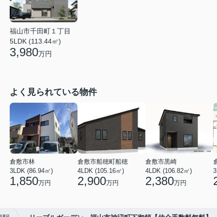
福山市千田町１丁目
5LDK (113.44㎡)
3,980
万円
よく見られている物件
倉敷市林
倉敷市船穂町船穂
倉敷市黒崎
3LDK (86.94㎡)
4LDK (105.16㎡)
4LDK (106.82㎡)
3
1,850
2,900
2,380
万円
万円
万円