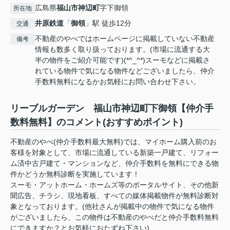
広島県
福山市
神辺町
字下御領
所在地
井原鉄道
「
御領
」駅 徒歩12分
交通
不動産のやべではホームページに掲載していない不動産
備考
情報も数多く取り扱っております。(市場に流通する大
半の物件をご紹介可能です)(*^_^*)スーモなどに掲載さ
れている物件で気になる物件などございましたら、仲介
手数料無料になるかお気軽にお問い合わせ下さい。
リーブルガーデン 福山市神辺町下御領【仲介手
数料無料】のコメント(おすすめポイント)
不動産のやべ(仲介手数料最大無料)では、マイホーム購入前のお
客様を対象として、市場に流通している新築一戸建て、リフォー
ム済中古戸建て・マンションなど、仲介手数料を無料にできる物
件かどうか無料診断を実施しています！
スーモ・アットホーム・ホームズ等のポータルサイト、その他新
聞広告、チラシ、現地看板、すべての媒体掲載物件が無料診断対
象となっております。(他社さんが掲載中の物件で気になる物件
がございましたら、この物件は不動産のやべだと仲介手数料無料
にできますか？とお気軽におたずね下さい)