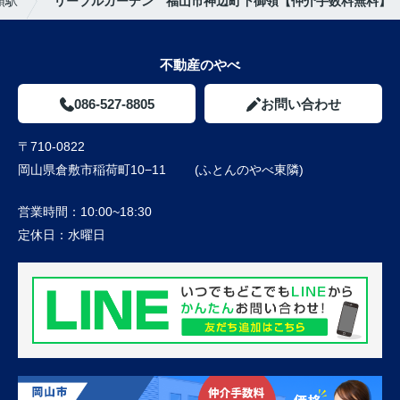
領駅
リーブルガーデン 福山市神辺町下御領【仲介手数料無料】
不動産のやべ
086-527-8805
お問い合わせ
〒710-0822
岡山県倉敷市稲荷町10−11 (ふとんのやべ東隣)
営業時間：
10:00~18:30
定休日：
水曜日