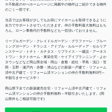
※不動産のやべホームページに掲載中の物件はご紹介できる物件
のごく一部です。
当店ではお客様が少しでもお得にマイホームを取得できるように
全力でサポートさせていただきます。仲介手数料最大無料はもち
ろん、ローン事務代行手数料なども一切頂いておりません。
リーブルガーデン・クレイドルガーデン・グラファーレ・ブルー
ミングガーデン・テラシエ・アドブル・ルルーディア・セルリア
ンステージ・トチト・カチタス・リプライス・一建設・アーネス
トワン・タクトホーム・東栄住宅・ケイアイプランニング・よか
タウンなどなど岡山県全域・岡山・倉敷・総社・早島・浅口・笠
岡・玉野・瀬戸内・赤磐・津山などの新築一戸建て・リフォーム
済中古戸建て・リフォーム済マンションの仲介手数料無料0円～
半額引きサービス中！
岡山県下全ての新築建売住宅・リフォーム済中古戸建て・リフォ
ーム済マンションの仲介手数料無料～半額引きいたします。(岡
山県外もご相談可能です)