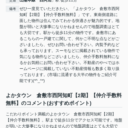
交通
ぜひ一度見ていただきたい、「よかタウン 倉敷市西阿
備考
知町【2期】【仲介手数料無料】」です。東南側道路に
面した物件は住んでみてわかる快適さが魅力的です。地
盤が弱いと大惨事になりかねませんので地盤調査はとて
も大切です。駅から徒歩11分の物件です。倉敷市にあ
るこちらの一戸建てに関して、何かご不明な点などがご
ざいましたら、ぜひお問い合わせ下さい。内覧予約など
も承っております。スーモなどに掲載されている物件で
気になる物件などございましたら、仲介手数料無料にな
るかお気軽にお問い合わせ下さい。不動産のやべではホ
ームページに掲載していない不動産情報も数多く取り扱
っております。(市場に流通する大半の物件をご紹介可
能です)(*^_^*)
よかタウン 倉敷市西阿知町【2期】【仲介手数料
無料】のコメント(おすすめポイント)
こだわりポイント満載のよかタウン 倉敷市西阿知町【2期】
【仲介手数料無料】。駅まで徒歩11分でアクセス可能です。地盤
が弱いと大惨事になりかねませんので地盤調査はとても大切で