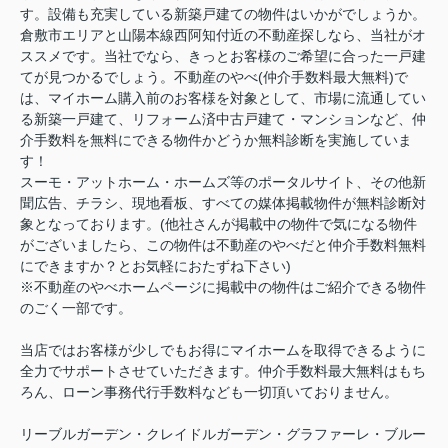
す。設備も充実している新築戸建ての物件はいかがでしょうか。
倉敷市エリアと山陽本線西阿知付近の不動産探しなら、当社がオ
ススメです。当社でなら、きっとお客様のご希望に合った一戸建
てが見つかるでしょう。不動産のやべ(仲介手数料最大無料)で
は、マイホーム購入前のお客様を対象として、市場に流通してい
る新築一戸建て、リフォーム済中古戸建て・マンションなど、仲
介手数料を無料にできる物件かどうか無料診断を実施していま
す！
スーモ・アットホーム・ホームズ等のポータルサイト、その他新
聞広告、チラシ、現地看板、すべての媒体掲載物件が無料診断対
象となっております。(他社さんが掲載中の物件で気になる物件
がございましたら、この物件は不動産のやべだと仲介手数料無料
にできますか？とお気軽におたずね下さい)
※不動産のやべホームページに掲載中の物件はご紹介できる物件
のごく一部です。
当店ではお客様が少しでもお得にマイホームを取得できるように
全力でサポートさせていただきます。仲介手数料最大無料はもち
ろん、ローン事務代行手数料なども一切頂いておりません。
リーブルガーデン・クレイドルガーデン・グラファーレ・ブルー