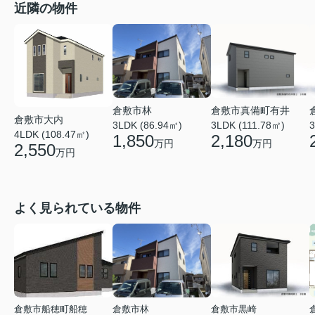
近隣の物件
倉敷市真備町有井
倉敷市林
倉敷市大内
3LDK (111.78㎡)
3
3LDK (86.94㎡)
4LDK (108.47㎡)
2,180
1,850
万円
万円
2,550
万円
よく見られている物件
倉敷市船穂町船穂
倉敷市林
倉敷市黒崎