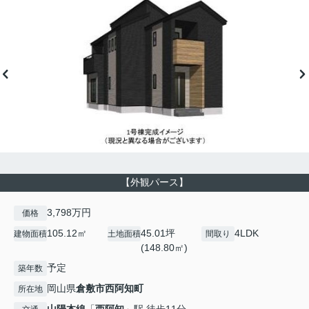
【外観パース】
3,798万円
価格
105.12㎡
45.01坪
4LDK
建物面積
土地面積
間取り
(148.80㎡)
予定
築年数
岡山県
倉敷市
西阿知町
所在地
山陽本線
「
西阿知
」駅 徒歩11分