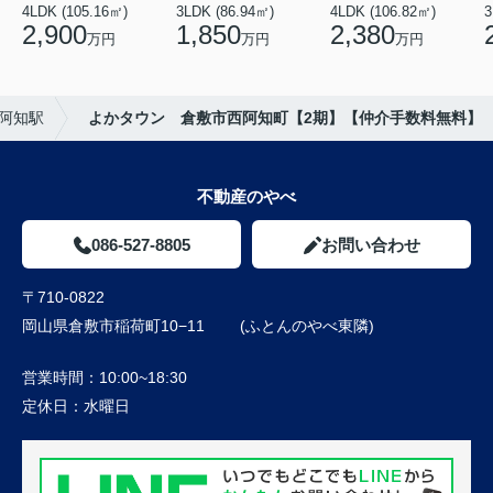
4LDK (105.16㎡)
3LDK (86.94㎡)
4LDK (106.82㎡)
3
2,900
1,850
2,380
万円
万円
万円
阿知駅
よかタウン 倉敷市西阿知町【2期】【仲介手数料無料】
不動産のやべ
086-527-8805
お問い合わせ
〒710-0822
岡山県倉敷市稲荷町10−11 (ふとんのやべ東隣)
営業時間：
10:00~18:30
定休日：
水曜日