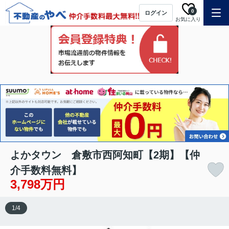
0
ログイン
お気に入り
よかタウン 倉敷市西阿知町【2期】【仲
介手数料無料】
3,798万円
1
/
4