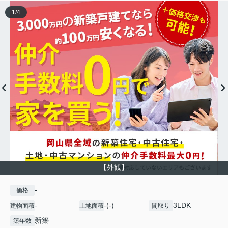
1
/
4
【外観】
-
価格
-
-(-)
3LDK
建物面積
土地面積
間取り
新築
築年数