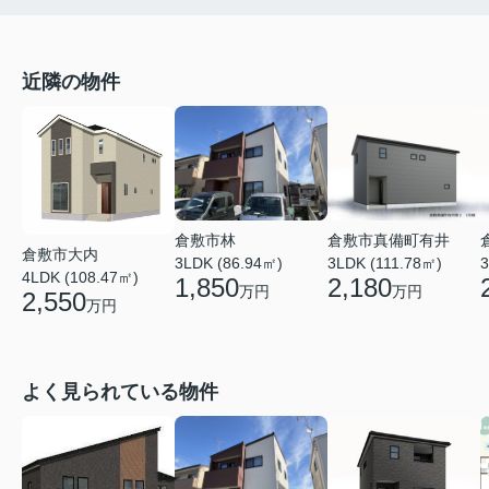
近隣の物件
倉敷市真備町有井
倉敷市林
倉敷市大内
3LDK (111.78㎡)
3
3LDK (86.94㎡)
4LDK (108.47㎡)
2,180
1,850
万円
万円
2,550
万円
よく見られている物件