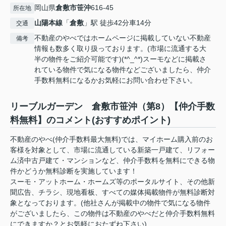
岡山県
倉敷市
笹沖
616-45
所在地
山陽本線
「
倉敷
」駅 徒歩42分車14分
交通
不動産のやべではホームページに掲載していない不動産
備考
情報も数多く取り扱っております。(市場に流通する大
半の物件をご紹介可能です)(*^_^*)スーモなどに掲載さ
れている物件で気になる物件などございましたら、仲介
手数料無料になるかお気軽にお問い合わせ下さい。
リーブルガーデン 倉敷市笹沖（第8）【仲介手数
料無料】のコメント(おすすめポイント)
不動産のやべ(仲介手数料最大無料)では、マイホーム購入前のお
客様を対象として、市場に流通している新築一戸建て、リフォー
ム済中古戸建て・マンションなど、仲介手数料を無料にできる物
件かどうか無料診断を実施しています！
スーモ・アットホーム・ホームズ等のポータルサイト、その他新
聞広告、チラシ、現地看板、すべての媒体掲載物件が無料診断対
象となっております。(他社さんが掲載中の物件で気になる物件
がございましたら、この物件は不動産のやべだと仲介手数料無料
にできますか？とお気軽におたずね下さい)