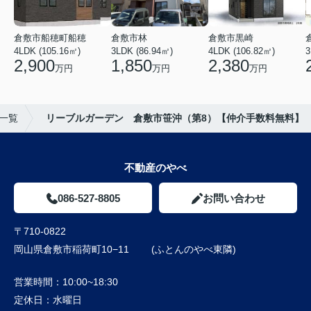
倉敷市船穂町船穂
倉敷市林
倉敷市黒崎
4LDK (105.16㎡)
3LDK (86.94㎡)
4LDK (106.82㎡)
3
2,900
1,850
2,380
万円
万円
万円
一覧
リーブルガーデン 倉敷市笹沖（第8）【仲介手数料無料】
不動産のやべ
086-527-8805
お問い合わせ
〒710-0822
岡山県倉敷市稲荷町10−11 (ふとんのやべ東隣)
営業時間：
10:00~18:30
定休日：
水曜日