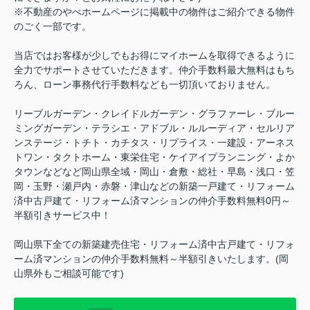
※不動産のやべホームページに掲載中の物件はご紹介できる物件
のごく一部です。
当店ではお客様が少しでもお得にマイホームを取得できるように
全力でサポートさせていただきます。仲介手数料最大無料はもち
ろん、ローン事務代行手数料なども一切頂いておりません。
リーブルガーデン・クレイドルガーデン・グラファーレ・ブルー
ミングガーデン・テラシエ・アドブル・ルルーディア・セルリア
ンステージ・トチト・カチタス・リプライス・一建設・アーネス
トワン・タクトホーム・東栄住宅・ケイアイプランニング・よか
タウンなどなど岡山県全域・岡山・倉敷・総社・早島・浅口・笠
岡・玉野・瀬戸内・赤磐・津山などの新築一戸建て・リフォーム
済中古戸建て・リフォーム済マンションの仲介手数料無料0円～
半額引きサービス中！
岡山県下全ての新築建売住宅・リフォーム済中古戸建て・リフォ
ーム済マンションの仲介手数料無料～半額引きいたします。(岡
山県外もご相談可能です)