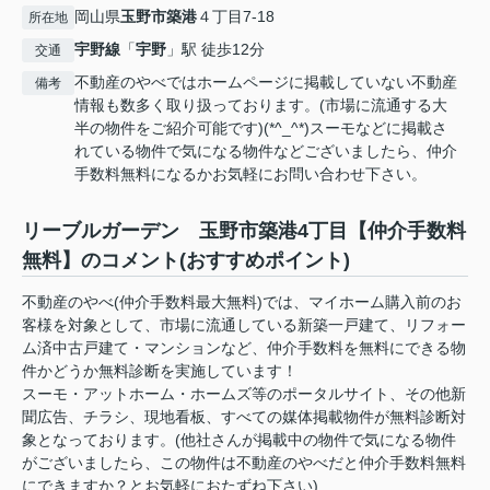
岡山県
玉野市
築港
４丁目7-18
所在地
宇野線
「
宇野
」駅 徒歩12分
交通
不動産のやべではホームページに掲載していない不動産
備考
情報も数多く取り扱っております。(市場に流通する大
半の物件をご紹介可能です)(*^_^*)スーモなどに掲載さ
れている物件で気になる物件などございましたら、仲介
手数料無料になるかお気軽にお問い合わせ下さい。
リーブルガーデン 玉野市築港4丁目【仲介手数料
無料】のコメント(おすすめポイント)
不動産のやべ(仲介手数料最大無料)では、マイホーム購入前のお
客様を対象として、市場に流通している新築一戸建て、リフォー
ム済中古戸建て・マンションなど、仲介手数料を無料にできる物
件かどうか無料診断を実施しています！
スーモ・アットホーム・ホームズ等のポータルサイト、その他新
聞広告、チラシ、現地看板、すべての媒体掲載物件が無料診断対
象となっております。(他社さんが掲載中の物件で気になる物件
がございましたら、この物件は不動産のやべだと仲介手数料無料
にできますか？とお気軽におたずね下さい)