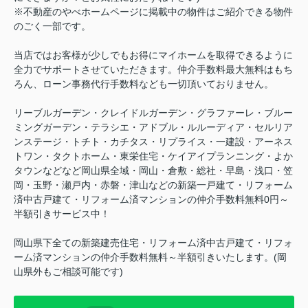
※不動産のやべホームページに掲載中の物件はご紹介できる物件
のごく一部です。
当店ではお客様が少しでもお得にマイホームを取得できるように
全力でサポートさせていただきます。仲介手数料最大無料はもち
ろん、ローン事務代行手数料なども一切頂いておりません。
リーブルガーデン・クレイドルガーデン・グラファーレ・ブルー
ミングガーデン・テラシエ・アドブル・ルルーディア・セルリア
ンステージ・トチト・カチタス・リプライス・一建設・アーネス
トワン・タクトホーム・東栄住宅・ケイアイプランニング・よか
タウンなどなど岡山県全域・岡山・倉敷・総社・早島・浅口・笠
岡・玉野・瀬戸内・赤磐・津山などの新築一戸建て・リフォーム
済中古戸建て・リフォーム済マンションの仲介手数料無料0円～
半額引きサービス中！
岡山県下全ての新築建売住宅・リフォーム済中古戸建て・リフォ
ーム済マンションの仲介手数料無料～半額引きいたします。(岡
山県外もご相談可能です)