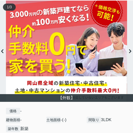
1
/
3
【外観】
-
価格
-
-(-)
3LDK
建物面積
土地面積
間取り
新築
築年数