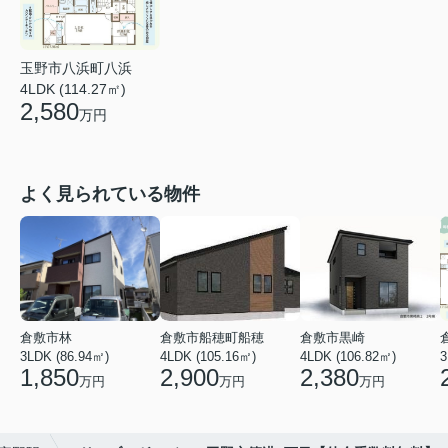
玉野市八浜町八浜
4LDK (114.27㎡)
2,580
万円
よく見られている物件
倉敷市林
倉敷市船穂町船穂
倉敷市黒崎
3LDK (86.94㎡)
4LDK (105.16㎡)
4LDK (106.82㎡)
3
1,850
2,900
2,380
万円
万円
万円