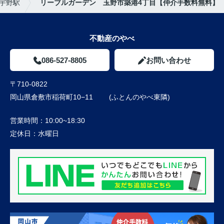
宇野駅
リーブルガーデン 玉野市築港4丁目【仲介手数料無料】
不動産のやべ
086-527-8805
お問い合わせ
〒710-0822
岡山県倉敷市稲荷町10−11 (ふとんのやべ東隣)
営業時間：
10:00~18:30
定休日：
水曜日