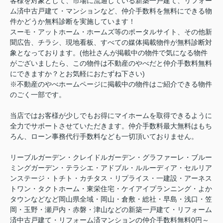
客様を対象として、市場に流通している新築一戸建て、リフォー
ム済中古戸建て・マンションなど、仲介手数料を無料にできる物
件かどうか無料診断を実施しています！
スーモ・アットホーム・ホームズ等のポータルサイト、その他新
聞広告、チラシ、現地看板、すべての媒体掲載物件が無料診断対
象となっております。(他社さんが掲載中の物件で気になる物件
がございましたら、この物件は不動産のやべだと仲介手数料無料
にできますか？とお気軽におたずね下さい)
※不動産のやべホームページに掲載中の物件はご紹介できる物件
のごく一部です。
当店ではお客様が少しでもお得にマイホームを取得できるように
全力でサポートさせていただきます。仲介手数料最大無料はもち
ろん、ローン事務代行手数料なども一切頂いておりません。
リーブルガーデン・クレイドルガーデン・グラファーレ・ブルー
ミングガーデン・テラシエ・アドブル・ルルーディア・セルリア
ンステージ・トチト・カチタス・リプライス・一建設・アーネス
トワン・タクトホーム・東栄住宅・ケイアイプランニング・よか
タウンなどなど岡山県全域・岡山・倉敷・総社・早島・浅口・笠
岡・玉野・瀬戸内・赤磐・津山などの新築一戸建て・リフォーム
済中古戸建て・リフォーム済マンションの仲介手数料無料0円～