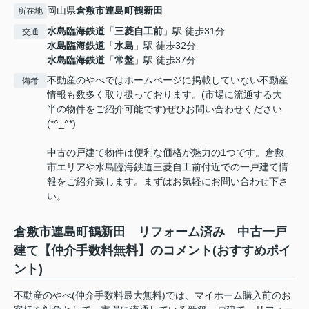
岡山県
倉敷市
連島町鶴新田
所在地
水島臨海鉄道
「
三菱自工前
」駅 徒歩31分
交通
水島臨海鉄道
「
水島
」駅 徒歩32分
水島臨海鉄道
「
常盤
」駅 徒歩37分
不動産のやべではホームページに掲載していない不動産
備考
情報も数多く取り扱っております。(市場に流通する大
半の物件をご紹介可能です)ぜひお問い合わせください
(*^_^*)
中古の戸建て物件は便利な価格が魅力の1つです。倉敷
市エリアや水島臨海鉄道三菱自工前付近での一戸建て情
報をご紹介致します。まずはお気軽にお問い合わせ下さ
い。
倉敷市連島町鶴新田 リフォーム済み 中古一戸
建て【仲介手数料無料】のコメント(おすすめポイ
ント)
不動産のやべ(仲介手数料最大無料)では、マイホーム購入前のお