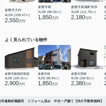
倉敷市真備町有井
倉敷市林
倉敷市大内
3LDK (111.78㎡)
3
3LDK (86.94㎡)
4LDK (108.47㎡)
2,180
1,850
万円
万円
2,550
万円
よく見られている物件
倉敷市船穂町船穂
倉敷市林
倉敷市黒崎
4LDK (105.16㎡)
3LDK (86.94㎡)
4LDK (106.82㎡)
3
2,900
1,850
2,380
万円
万円
万円
敷市連島町鶴新田 リフォーム済み 中古一戸建て【仲介手数料無料】