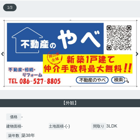
1
/
3
【外観】
-
価格
-
-(-)
3LDK
建物面積
土地面積
間取り
築38年
築年数