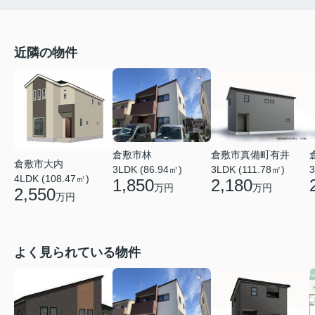
近隣の物件
倉敷市真備町有井
倉敷市林
倉敷市大内
3LDK (111.78㎡)
3
3LDK (86.94㎡)
4LDK (108.47㎡)
2,180
1,850
万円
万円
2,550
万円
よく見られている物件