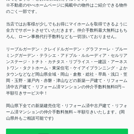
※不動産のやべホームページに掲載中の物件はご紹介できる物件
のごく一部です。
当店ではお客様が少しでもお得にマイホームを取得できるように
全力でサポートさせていただきます。仲介手数料最大無料はもち
ろん、ローン事務代行手数料なども一切頂いておりません。
リーブルガーデン・クレイドルガーデン・グラファーレ・ブルー
ミングガーデン・テラシエ・アドブル・ルルーディア・セルリア
ンステージ・トチト・カチタス・リプライス・一建設・アーネス
トワン・タクトホーム・東栄住宅・ケイアイプランニング・よか
タウンなどなど岡山県全域・岡山・倉敷・総社・早島・浅口・笠
岡・玉野・瀬戸内・赤磐・津山などの新築一戸建て・リフォーム
済中古戸建て・リフォーム済マンションの仲介手数料無料0円～
半額引きサービス中！
岡山県下全ての新築建売住宅・リフォーム済中古戸建て・リフォ
ーム済マンションの仲介手数料無料～半額引きいたします。(岡
山県外もご相談可能です)