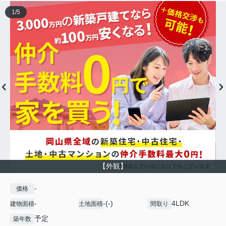
1
/
5
【外観】
-
価格
-
-(-)
4LDK
建物面積
土地面積
間取り
予定
築年数