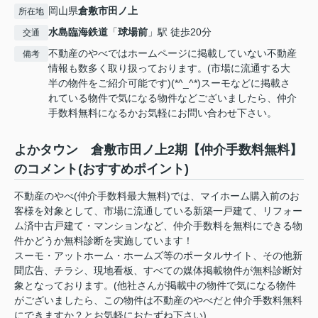
岡山県
倉敷市
田ノ上
所在地
水島臨海鉄道
「
球場前
」駅 徒歩20分
交通
不動産のやべではホームページに掲載していない不動産
備考
情報も数多く取り扱っております。(市場に流通する大
半の物件をご紹介可能です)(*^_^*)スーモなどに掲載さ
れている物件で気になる物件などございましたら、仲介
手数料無料になるかお気軽にお問い合わせ下さい。
よかタウン 倉敷市田ノ上2期【仲介手数料無料】
のコメント(おすすめポイント)
不動産のやべ(仲介手数料最大無料)では、マイホーム購入前のお
客様を対象として、市場に流通している新築一戸建て、リフォー
ム済中古戸建て・マンションなど、仲介手数料を無料にできる物
件かどうか無料診断を実施しています！
スーモ・アットホーム・ホームズ等のポータルサイト、その他新
聞広告、チラシ、現地看板、すべての媒体掲載物件が無料診断対
象となっております。(他社さんが掲載中の物件で気になる物件
がございましたら、この物件は不動産のやべだと仲介手数料無料
にできますか？とお気軽におたずね下さい)