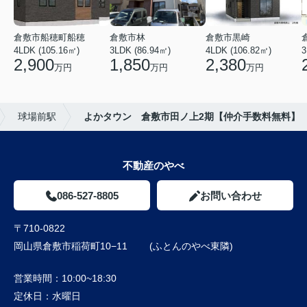
倉敷市船穂町船穂
倉敷市林
倉敷市黒崎
4LDK (105.16㎡)
3LDK (86.94㎡)
4LDK (106.82㎡)
3
2,900
1,850
2,380
万円
万円
万円
球場前駅
よかタウン 倉敷市田ノ上2期【仲介手数料無料】
不動産のやべ
086-527-8805
お問い合わせ
〒710-0822
岡山県倉敷市稲荷町10−11 (ふとんのやべ東隣)
営業時間：
10:00~18:30
定休日：
水曜日