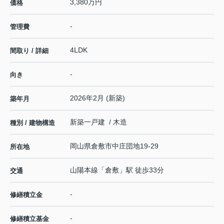
3,380万円
価格
-
管理費
4LDK
間取り / 詳細
-
向き
2026年2月 (新築)
築年月
新築一戸建 / 木造
種別 / 建物構造
岡山県
倉敷市
中庄団地
19-29
所在地
山陽本線
「
倉敷
」駅 徒歩33分
交通
-
修繕積立金
-
修繕積立基金