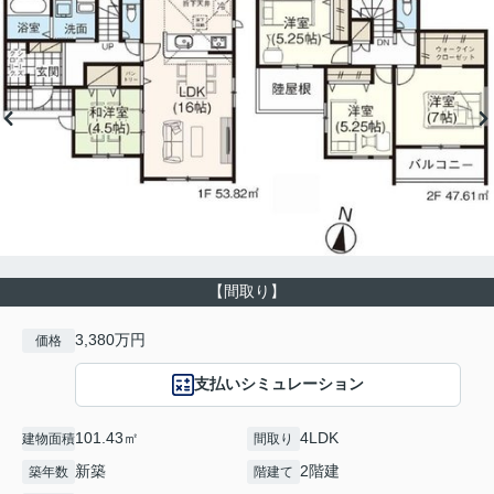
【間取り】
3,380万円
価格
支払いシミュレーション
101.43㎡
4LDK
建物面積
間取り
新築
2階建
築年数
階建て