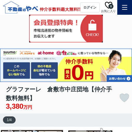
0
ログイン
お気に入り
グラファーレ 倉敷市中庄団地【仲介手
数料無料】
3,380
万円
1
/
4