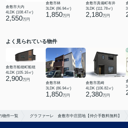
倉敷市真備町有井
倉敷市林
倉敷市大内
3LDK (111.78㎡)
3
3LDK (86.94㎡)
4LDK (108.47㎡)
2,180
1,850
万円
万円
2,550
万円
よく見られている物件
倉敷市船穂町船穂
4LDK (105.16㎡)
2,900
万円
倉敷市黒崎
倉敷市林
3
4LDK (106.82㎡)
3LDK (86.94㎡)
2,380
1,850
万円
万円
の物件一覧
グラファーレ 倉敷市中庄団地【仲介手数料無料】