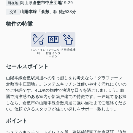
岡山県
倉敷市
中庄団地
19-29
所在地
山陽本線
「
倉敷
」駅 徒歩33分
交通
物件の特徴
バストイレ
TVモニタ
浴室乾燥機
別
付きインタ
ーホン
セールスポイント
山陽本線倉敷駅周辺への引っ越しをお考えなら「グラファーレ
倉敷市中庄団地」。システムキッチンは使いやすく汚れにくいの
でご好評です。4LDKの物件で快適な日々を過ごしましょう。綺
麗で清潔感のある室内が新築戸建ての特徴です。一戸建てをお探
しなら、倉敷市の山陽本線倉敷周辺に強い当社までご連絡くださ
い。信頼できるスタッフが住まい探しをサポート致します。
ポイント
システムキッチン
トイレ２ヶ所
建築確認完了検査済証
追焚