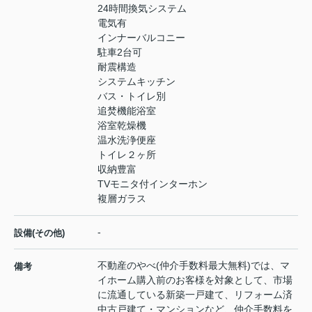
24時間換気システム
電気有
インナーバルコニー
駐車2台可
耐震構造
システムキッチン
バス・トイレ別
追焚機能浴室
浴室乾燥機
温水洗浄便座
トイレ２ヶ所
収納豊富
TVモニタ付インターホン
複層ガラス
-
設備(その他)
不動産のやべ(仲介手数料最大無料)では、マ
備考
イホーム購入前のお客様を対象として、市場
に流通している新築一戸建て、リフォーム済
中古戸建て・マンションなど、仲介手数料を