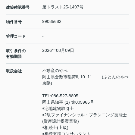
第トラスト25-1497号
建築確認番号
99085682
物件番号
-
管理コード
2026年08月09日
取引条件の
有効期限
不動産のやべ
取扱会社
岡山県倉敷市稲荷町10−11 (ふとんのやべ
東隣)
TEL:
086-527-8805
岡山県知事 (1) 第005965号
◉宅地建物取引士
◉2級ファイナンシャル・プランニング技能士
(資産設計提案業務)
◉相続士(上級)
◉相続支援コンサルタント